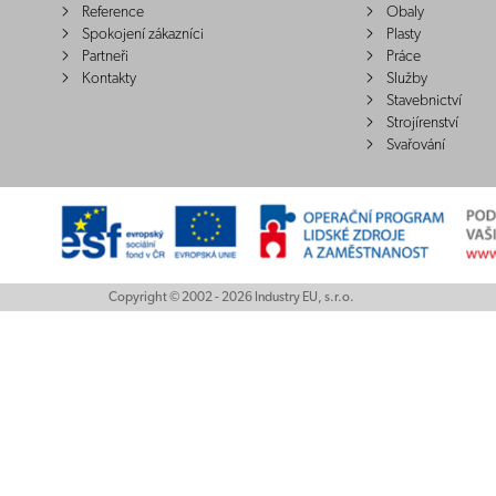
Reference
Obaly
Spokojení zákazníci
Plasty
Partneři
Práce
Kontakty
Služby
Stavebnictví
Strojírenství
Svařování
Copyright © 2002 - 2026 Industry EU, s.r.o.