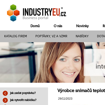
Domů
O nás
Novinky
R
KATALOG FIREM
POPTÁVKY, VZ A VZMR
NABÍDKY
DOTA
Výrobce snímačů teploty
Jak zadat poptávku?
29/11/2023
Jak vytvořit nabídku?