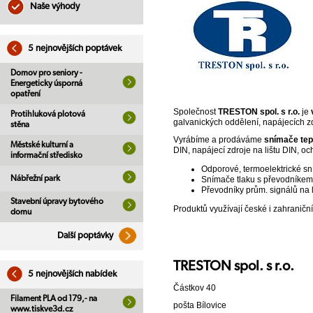
Naše výhody
5 nejnovějších poptávek
Domov pro seniory -
Energeticky úsporná
opatření
Společnost
TRESTON spol. s r.o.
je
Protihluková plotová
galvanických oddělení, napájecích z
stěna
Vyrábíme a prodáváme
snímače tepl
Městské kulturní a
DIN, napájecí zdroje na lištu DIN, o
informační středisko
Odporové, termoelektrické sn
Nábřežní park
Snímače tlaku s převodníkem 
Převodníky prům. signálů na l
Stavební úpravy bytového
Produktů využívají české i zahraniční
domu
Další poptávky
TRESTON spol. s r.o.
5 nejnovějších nabídek
Částkov 40
Filament PLA od 179,- na
pošta Bílovice
www.tiskve3d.cz