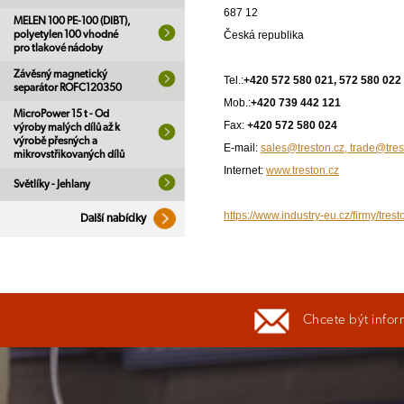
687 12
MELEN 100 PE-100 (DIBT),
polyetylen 100 vhodné
Česká republika
pro tlakové nádoby
Závěsný magnetický
Tel.:
+420 572 580 021, 572 580 022
separátor ROFC120350
Mob.:
+420 739 442 121
MicroPower 15 t - Od
Fax:
+420 572 580 024
výroby malých dílů až k
výrobě přesných a
E-mail:
sales@treston.cz, trade@tres
mikrovstřikovaných dílů
Internet:
www.treston.cz
Světlíky - Jehlany
https://www.industry-eu.cz/firmy/trest
Další nabídky
Chcete být infor