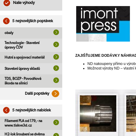
Naše výhody
5 nejnovějších poptávek
obaly
Technologie - Stavební
úpravy ČDV
ZAJIŠŤUJEME DODÁVKY NÁHRADN
Hutní a spojovací materiál
ND nakoupeny přímo u výrob
Možnost výroby ND – vlastní 
Stavební úpravy skladů
TDS, BOZP - Povodňová
škoda na silnici
Další poptávky
5 nejnovějších nabídek
Filament PLA od 179,- na
www.tiskve3d.cz
H2-lok šroubení se dvěma