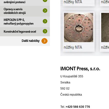
svěrnými prstenci
Opravy a servis
obráběcích strojů
MEPOLEN S PP-S,
nehořlavý polypropylen
Konstrukční legovaná ocel
Další nabídky
IMONT Press, s.r.o.
U Koupaliště 355
Svratka
592 02
Česká republika
Tel.:
+420 566 630 776