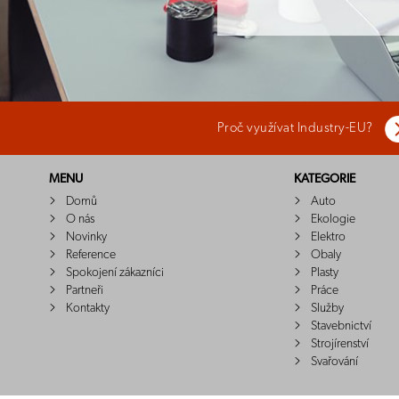
Proč využívat Industry-EU?
MENU
KATEGORIE
Domů
Auto
O nás
Ekologie
Novinky
Elektro
Reference
Obaly
Spokojení zákazníci
Plasty
Partneři
Práce
Kontakty
Služby
Stavebnictví
Strojírenství
Svařování