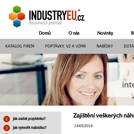
Domů
O nás
Novinky
R
KATALOG FIREM
POPTÁVKY, VZ A VZMR
NABÍDKY
DOTA
Zajištění veškerých náh
Jak zadat poptávku?
24/05/2018
Jak vytvořit nabídku?