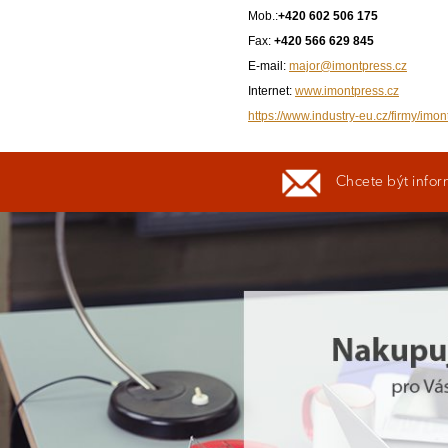
Mob.:
+420 602 506 175
Fax:
+420 566 629 845
E-mail:
major@imontpress.cz
Internet:
www.imontpress.cz
https://www.industry-eu.cz/firmy/imon
Chcete být infor