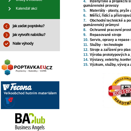
4.
Inženýrské a projekční 
gumárenské provozy
Kalendář akcí
5.
Materiály - plasty, pryže
6.
Měřící, řídící a přístrojo
7.
Obchodní technické a po
gumárenský průmysl
Jak zadat poptávku?
8.
Ochranné pracovní prost
9.
Repasované stroje
Jak vytvořit nabídku?
10.
Servis, opravy a repase
Naše výhody
11.
Služby - technologie
12.
Stroje a zařízení pro pl
13.
Výroba prototypových a 
14.
Výstavy, veletrhy, konfe
15.
Výzkum, služby, vývoj a 