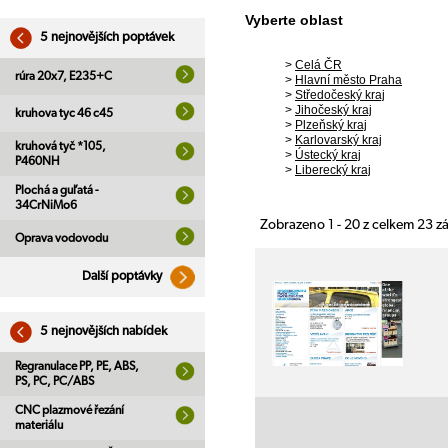
Vyberte oblast
5 nejnovějších poptávek
>
Celá ČR
rúra 20x7, E235+C
>
Hlavní město Praha
>
Středočeský kraj
>
Jihočeský kraj
kruhova tyc 46 c45
>
Plzeňský kraj
>
Karlovarský kraj
kruhová tyč *105,
>
Ústecký kraj
P460NH
>
Liberecký kraj
Plochá a guľatá -
34CrNiMo6
Zobrazeno 1 - 20 z celkem 23 
Oprava vodovodu
Další poptávky
5 nejnovějších nabídek
Regranulace PP, PE, ABS,
PS, PC, PC/ABS
CNC plazmové řezání
materiálu