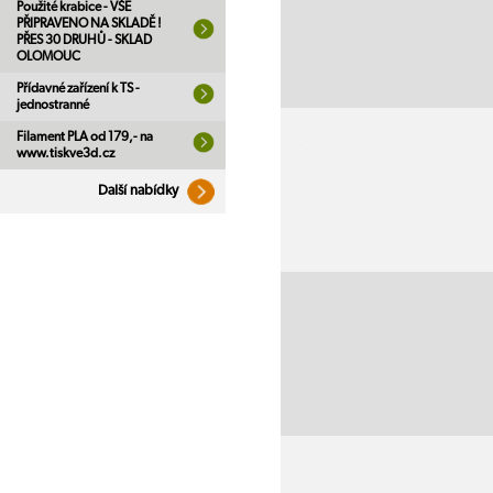
Použité krabice - VŠE
PŘIPRAVENO NA SKLADĚ !
PŘES 30 DRUHŮ - SKLAD
OLOMOUC
Přídavné zařízení k TS -
jednostranné
Filament PLA od 179,- na
www.tiskve3d.cz
Další nabídky