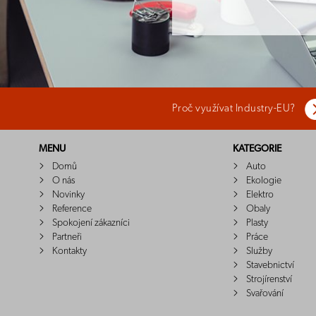
Proč využívat Industry-EU?
MENU
KATEGORIE
Domů
Auto
O nás
Ekologie
Novinky
Elektro
Reference
Obaly
Spokojení zákazníci
Plasty
Partneři
Práce
Kontakty
Služby
Stavebnictví
Strojírenství
Svařování