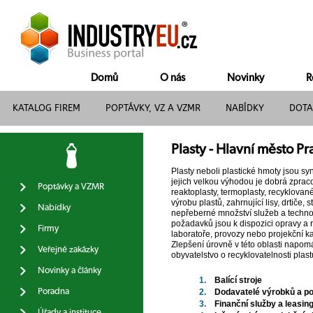
Domů
O nás
Novinky
R
KATALOG FIREM
POPTÁVKY, VZ A VZMR
NABÍDKY
DOTA
Plasty - Hlavní město Pr
Plasty neboli plastické hmoty jsou sy
jejich velkou výhodou je dobrá zprac
Poptávky a VZMR
reaktoplasty, termoplasty, recyklovan
výrobu plastů, zahrnující lisy, drtiče,
Nabídky
nepřeberné množství služeb a technolo
požadavků jsou k dispozici opravy a re
Firmy
laboratoře, provozy nebo projekční 
Zlepšení úrovně v této oblasti napomá
Veřejné zakázky
obyvatelstvo o recyklovatelnosti plast
Novinky a články
1.
Balící stroje
Poradna
2.
Dodavatelé výrobků a pol
3.
Finanční služby a leasin
Úřady a instituce