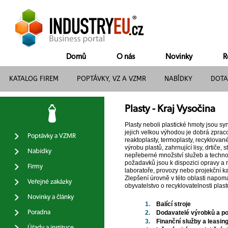
Domů
O nás
Novinky
R
KATALOG FIREM
POPTÁVKY, VZ A VZMR
NABÍDKY
DOTA
Plasty - Kraj Vysočina
Plasty neboli plastické hmoty jsou sy
jejich velkou výhodou je dobrá zprac
Poptávky a VZMR
reaktoplasty, termoplasty, recyklovan
výrobu plastů, zahrnující lisy, drtiče,
Nabídky
nepřeberné množství služeb a technolo
požadavků jsou k dispozici opravy a re
Firmy
laboratoře, provozy nebo projekční 
Zlepšení úrovně v této oblasti napomá
Veřejné zakázky
obyvatelstvo o recyklovatelnosti plast
Novinky a články
1.
Balící stroje
Poradna
2.
Dodavatelé výrobků a pol
3.
Finanční služby a leasin
Úřady a instituce