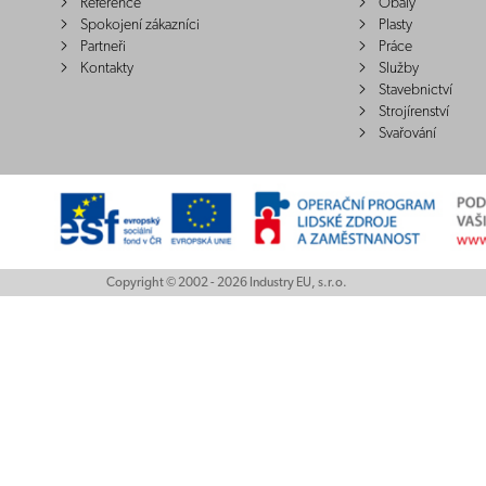
Reference
Obaly
Spokojení zákazníci
Plasty
Partneři
Práce
Kontakty
Služby
Stavebnictví
Strojírenství
Svařování
Copyright © 2002 - 2026 Industry EU, s.r.o.