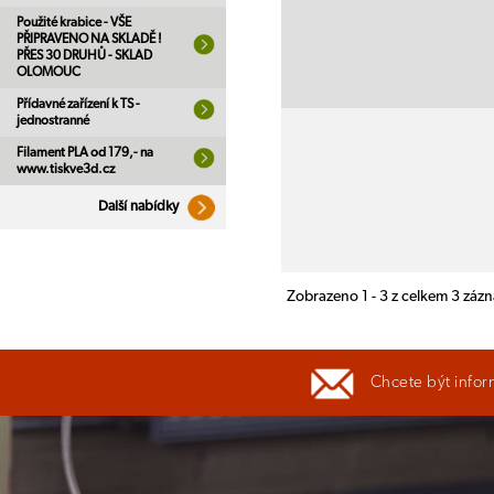
Použité krabice - VŠE
PŘIPRAVENO NA SKLADĚ !
PŘES 30 DRUHŮ - SKLAD
OLOMOUC
Přídavné zařízení k TS -
jednostranné
Filament PLA od 179,- na
www.tiskve3d.cz
Další nabídky
Zobrazeno 1 - 3 z celkem 3 záz
Chcete být infor