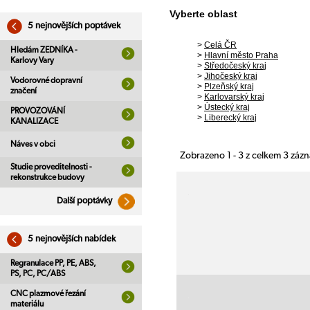
Vyberte oblast
5 nejnovějších poptávek
>
Celá ČR
Hledám ZEDNÍKA -
>
Hlavní město Praha
Karlovy Vary
>
Středočeský kraj
>
Jihočeský kraj
Vodorovné dopravní
>
Plzeňský kraj
značení
>
Karlovarský kraj
>
Ústecký kraj
PROVOZOVÁNÍ
>
Liberecký kraj
KANALIZACE
Náves v obci
Zobrazeno 1 - 3 z celkem 3 záz
Studie proveditelnosti -
rekonstrukce budovy
Další poptávky
5 nejnovějších nabídek
Regranulace PP, PE, ABS,
PS, PC, PC/ABS
CNC plazmové řezání
materiálu