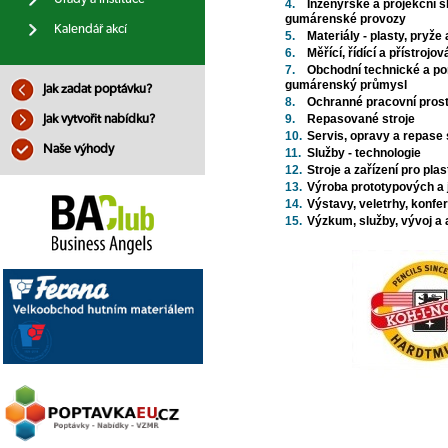
4.
Inženýrské a projekční 
gumárenské provozy
Kalendář akcí
5.
Materiály - plasty, pryže
6.
Měřící, řídící a přístrojo
7.
Obchodní technické a po
gumárenský průmysl
Jak zadat poptávku?
8.
Ochranné pracovní prost
9.
Repasované stroje
Jak vytvořit nabídku?
10.
Servis, opravy a repase
Naše výhody
11.
Služby - technologie
12.
Stroje a zařízení pro pl
13.
Výroba prototypových a 
14.
Výstavy, veletrhy, konfe
15.
Výzkum, služby, vývoj a 