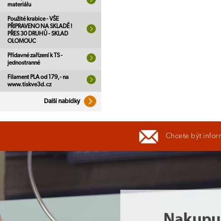
materiálu
Použité krabice - VŠE
PŘIPRAVENO NA SKLADĚ !
PŘES 30 DRUHŮ - SKLAD
OLOMOUC
Přídavné zařízení k TS -
jednostranné
Filament PLA od 179,- na
www.tiskve3d.cz
Další nabídky
Chcete být infor