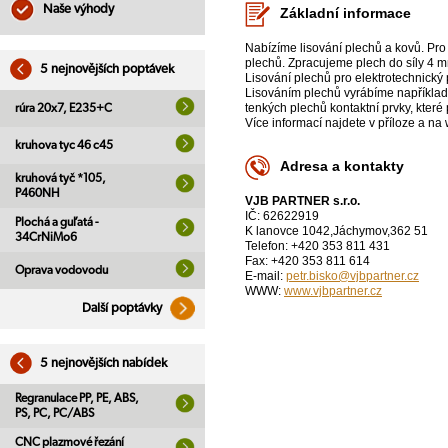
Naše výhody
Základní informace
Nabízíme lisování plechů a kovů. Pro 
plechů. Zpracujeme plech do síly 4 m
5 nejnovějších poptávek
Lisování plechů pro elektrotechnický
Lisováním plechů vyrábíme například
tenkých plechů kontaktní prvky, které 
rúra 20x7, E235+C
Více informací najdete v příloze a na
kruhova tyc 46 c45
Adresa a kontakty
kruhová tyč *105,
P460NH
VJB PARTNER s.r.o.
IČ: 62622919
Plochá a guľatá -
K lanovce 1042,Jáchymov,362 51
34CrNiMo6
Telefon: +420 353 811 431
Fax: +420 353 811 614
Oprava vodovodu
E-mail:
petr.bisko@vjbpartner.cz
WWW:
www.vjbpartner.cz
Další poptávky
5 nejnovějších nabídek
Regranulace PP, PE, ABS,
PS, PC, PC/ABS
CNC plazmové řezání