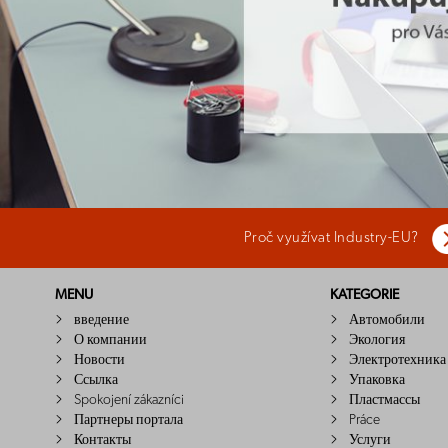
Proč využívat Industry-EU?
MENU
KATEGORIE
введение
Автомобили
О компании
Экология
Новости
Электротехника
Ссылка
Упаковка
Spokojení zákazníci
Пластмассы
Партнеры портала
Práce
Контакты
Услуги