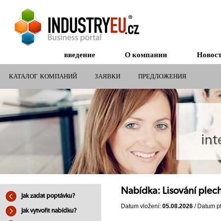
введение
О компании
Новос
КАТАЛОГ КОМПАНИЙ
ЗАЯВКИ
ПРЕДЛОЖЕНИЯ
СУБСИДИИ ДЛЯ КОМПАНИЙ
Nabídka: Lisování plec
Jak zadat poptávku?
Datum vložení:
05.08.2026
/ Datum pl
Jak vytvořit nabídku?