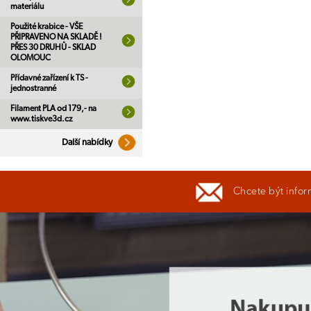
materiálu
Použité krabice - VŠE
PŘIPRAVENO NA SKLADĚ !
PŘES 30 DRUHŮ - SKLAD
OLOMOUC
Přídavné zařízení k TS -
jednostranné
Filament PLA od 179,- na
www.tiskve3d.cz
Další nabídky
Chcete být infor