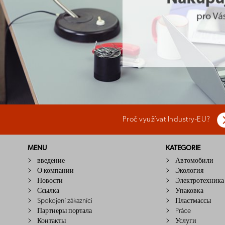
Proč využívat Industry-EU?
MENU
KATEGORIE
введение
Автомобили
О компании
Экология
Новости
Электротехника
Ссылка
Упаковка
Spokojení zákazníci
Пластмассы
Партнеры портала
Práce
Контакты
Услуги