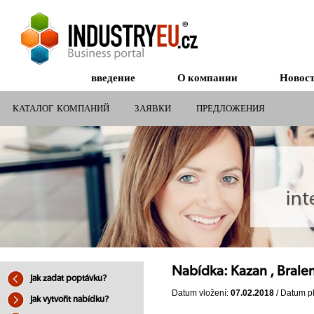
введение
О компании
Новос
КАТАЛОГ КОМПАНИЙ
ЗАЯВКИ
ПРЕДЛОЖЕНИЯ
СУБСИДИИ ДЛЯ КОМПАНИЙ
Nabídka: Kazan , Bralen,
Jak zadat poptávku?
Datum vložení:
07.02.2018
/ Datum pl
Jak vytvořit nabídku?