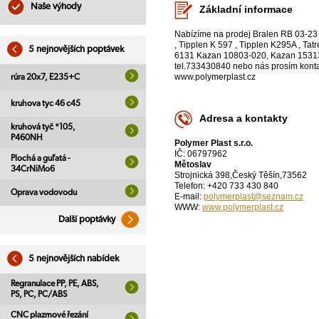
Naše výhody
Základní informace
Nabízíme na prodej Bralen RB 03-23 ,
, Tipplen K 597 , Tipplen K295A , T
5 nejnovějších poptávek
6131 Kazan 10803-020, Kazan 15313-0
tel.733430840 nebo nás prosím kont
www.polymerplast.cz
rúra 20x7, E235+C
kruhova tyc 46 c45
Adresa a kontakty
kruhová tyč *105,
P460NH
Polymer Plast s.r.o.
IČ: 06797962
Plochá a guľatá -
Mětoslav
34CrNiMo6
Strojnická 398,Český Těšín,73562
Telefon: +420 733 430 840
Oprava vodovodu
E-mail:
polymerplast@seznam.cz
WWW:
www.polymerplast.cz
Další poptávky
5 nejnovějších nabídek
Regranulace PP, PE, ABS,
PS, PC, PC/ABS
CNC plazmové řezání