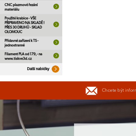
CNC plazmové řezání
materiálu
Použité krabice - VŠE
PŘIPRAVENO NA SKLADĚ !
PŘES 30 DRUHŮ - SKLAD
OLOMOUC
Přídavné zařízení k TS -
jednostranné
Filament PLA od 179,- na
www.tiskve3d.cz
Další nabídky
Chcete být infor