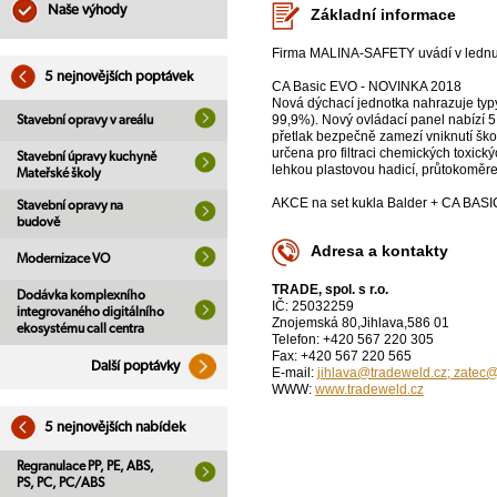
Naše výhody
Základní informace
Firma MALINA-SAFETY uvádí v lednu 
5 nejnovějších poptávek
CA Basic EVO - NOVINKA 2018
Nová dýchací jednotka nahrazuje typ
99,9%). Nový ovládací panel nabízí 5 ú
Stavební opravy v areálu
přetlak bezpečně zamezí vniknutí ško
určena pro filtraci chemických toxic
Stavební úpravy kuchyně
lehkou plastovou hadicí, průtokoměr
Mateřské školy
AKCE na set kukla Balder + CA BASIC
Stavební opravy na
budově
Adresa a kontakty
Modernizace VO
TRADE, spol. s r.o.
Dodávka komplexního
IČ: 25032259
integrovaného digitálního
Znojemská 80,Jihlava,586 01
ekosystému call centra
Telefon: +420 567 220 305
Fax: +420 567 220 565
Další poptávky
E-mail:
jihlava@tradeweld.cz; zatec
WWW:
www.tradeweld.cz
5 nejnovějších nabídek
Regranulace PP, PE, ABS,
PS, PC, PC/ABS