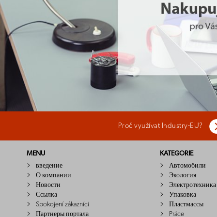
Proč využívat Industry-EU?
MENU
KATEGORIE
введение
Автомобили
О компании
Экология
Новости
Электротехника
Ссылка
Упаковка
Spokojení zákazníci
Пластмассы
Партнеры портала
Práce