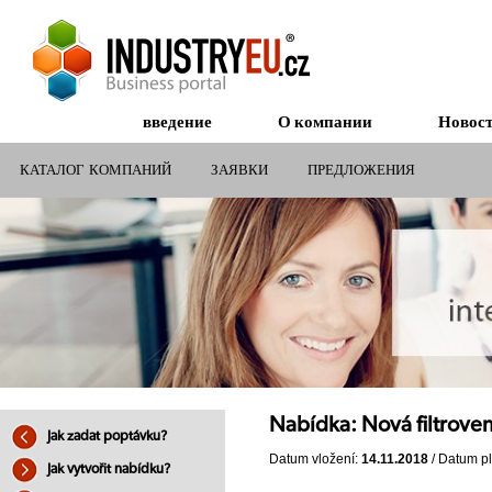
введение
О компании
Новос
КАТАЛОГ КОМПАНИЙ
ЗАЯВКИ
ПРЕДЛОЖЕНИЯ
СУБСИДИИ ДЛЯ КОМПАНИЙ
Nabídka: Nová filtrove
Jak zadat poptávku?
Datum vložení:
14.11.2018
/ Datum pl
Jak vytvořit nabídku?