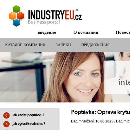
введение
О компании
Новос
КАТАЛОГ КОМПАНИЙ
ЗАЯВКИ
ПРЕДЛОЖЕНИЯ
СУБСИДИИ ДЛЯ КОМПАНИЙ
Poptávka: Oprava kryt
Jak zadat poptávku?
Datum vložení:
16.06.2025
/ Datum pl
Jak vytvořit nabídku?