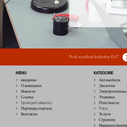
Proč využívat Industry-EU?
MENU
KATEGORIE
введение
Автомобили
О компании
Экология
Новости
Электротехника
Ссылка
Упаковка
Spokojení zákazníci
Пластмассы
Партнеры портала
Práce
Контакты
Услуги
Строения
Машиностроени