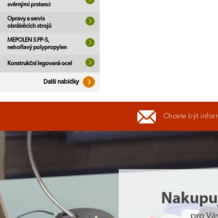
svěrnými prstenci
Opravy a servis
obráběcích strojů
MEPOLEN S PP-S,
nehořlavý polypropylen
Konstrukční legovaná ocel
Další nabídky
Chcete být infor