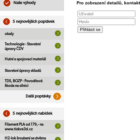
Pro zobrazení detailů, kontakt
Naše výhody
5 nejnovějších poptávek
obaly
Technologie - Stavební
úpravy ČDV
Hutní a spojovací materiál
Stavební úpravy skladů
TDS, BOZP - Povodňová
škoda na silnici
Další poptávky
5 nejnovějších nabídek
Filament PLA od 179,- na
www.tiskve3d.cz
H2-lok šroubení se dvěma