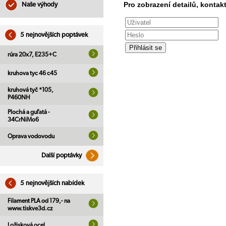
Pro zobrazení detailů, kontakt
Naše výhody
5 nejnovějších poptávek
rúra 20x7, E235+C
kruhova tyc 46 c45
kruhová tyč *105,
P460NH
Plochá a guľatá -
34CrNiMo6
Oprava vodovodu
Další poptávky
5 nejnovějších nabídek
Filament PLA od 179,- na
www.tiskve3d.cz
Ložisková ocel