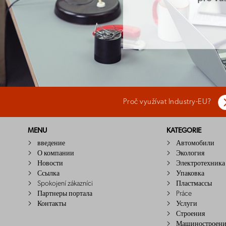
Proč využívat Industry-EU?
MENU
KATEGORIE
введение
Автомобили
О компании
Экология
Новости
Электротехника
Ссылка
Упаковка
Spokojení zákazníci
Пластмассы
Партнеры портала
Práce
Контакты
Услуги
Строения
Машиностроени