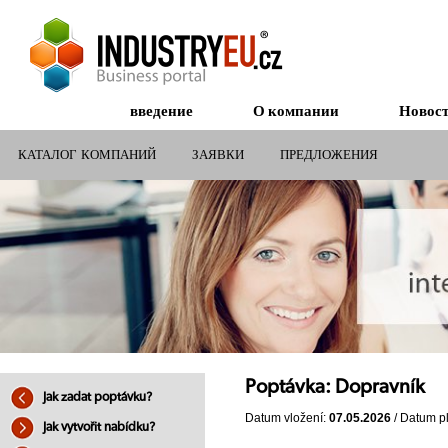
введение
О компании
Новос
КАТАЛОГ КОМПАНИЙ
ЗАЯВКИ
ПРЕДЛОЖЕНИЯ
СУБСИДИИ ДЛЯ КОМПАНИЙ
Poptávka: Dopravník
Jak zadat poptávku?
Datum vložení:
07.05.2026
/ Datum pl
Jak vytvořit nabídku?