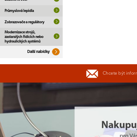
Průmyslová lepidla
Zobrazovače a regulátory
Modernizace strojů,
zastaralých řídících nebo
hydraulických systémů
Další nabídky
Chcete být infor