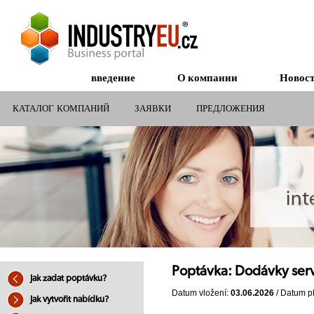
введение
О компании
Новос
КАТАЛОГ КОМПАНИЙ
ЗАЯВКИ
ПРЕДЛОЖЕНИЯ
СУБСИДИИ ДЛЯ КОМПАНИЙ
Poptávka: Dodávky serv
Jak zadat poptávku?
Datum vložení:
03.06.2026
/ Datum pl
Jak vytvořit nabídku?