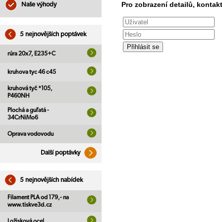
Pro zobrazení detailů, kontakt
Naše výhody
5 nejnovějších poptávek
rúra 20x7, E235+C
kruhova tyc 46 c45
kruhová tyč *105,
P460NH
Plochá a guľatá -
34CrNiMo6
Oprava vodovodu
Další poptávky
5 nejnovějších nabídek
Filament PLA od 179,- na
www.tiskve3d.cz
Ložisková ocel