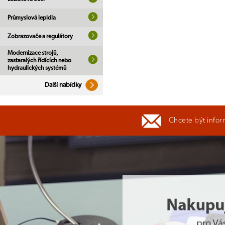
Průmyslová lepidla
Zobrazovače a regulátory
Modernizace strojů,
zastaralých řídících nebo
hydraulických systémů
Další nabídky
Chcete být infor