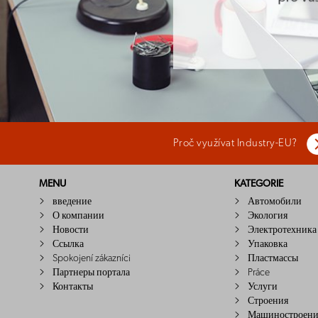
Proč využívat Industry-EU?
MENU
KATEGORIE
введение
Автомобили
О компании
Экология
Новости
Электротехника
Ссылка
Упаковка
Spokojení zákazníci
Пластмассы
Партнеры портала
Práce
Контакты
Услуги
Строения
Машиностроени