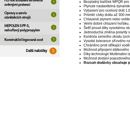
H2-lok šroubení se dvěma
Bezplatný balíček WPQR pro 
svěrnými prstenci
Plynule nastavitelná dynamik
Vybavení pro ocelový drát 1
Opravy a servis
Průměr cívky drátu až 300 
obráběcích strojů
Chlazené plynem nebo volite
Velmi dobré chlazení hořáku, 
MEPOLEN S PP-S,
Šetří proud díky vysokému stu
nehořlavý polypropylen
Jednoduchá změna polarity sv
Kontrola zemního zkratu (oc
Konstrukční legovaná ocel
Vysoké tolerance síťového n
Chráněno proti stříkající vod
Možnost připojení dálkového
Další nabídky
Díky technologii Multimatrix l
Možnost dodání pojezdového 
Rozsah dodávky obsahuje pou