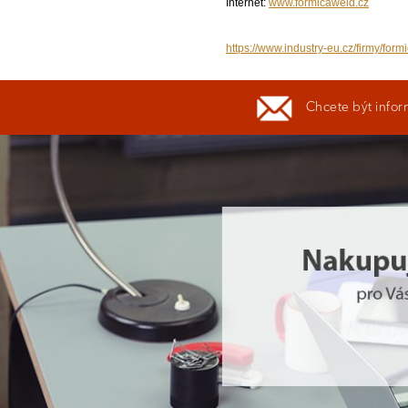
Internet:
www.formicaweld.cz
https://www.industry-eu.cz/firmy/form
Chcete být infor