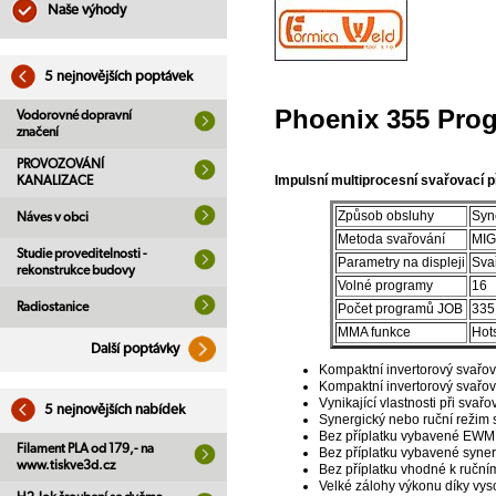
Naše výhody
5 nejnovějších poptávek
Phoenix 355 Pro
Vodorovné dopravní
značení
PROVOZOVÁNÍ
Impulsní multiprocesní svařovací p
KANALIZACE
Způsob obsluhy
Syn
Náves v obci
Metoda svařování
MIG/
Studie proveditelnosti -
Parametry na displeji
Svař
rekonstrukce budovy
Volné programy
16
Radiostanice
Počet programů JOB
335
MMA funkce
Hots
Další poptávky
Kompaktní invertorový svařov
Kompaktní invertorový svařo
Vynikající vlastnosti při svařo
5 nejnovějších nabídek
Synergický nebo ruční režim 
Bez příplatku vybavené EWM sy
Filament PLA od 179,- na
Bez příplatku vybavené syner
www.tiskve3d.cz
Bez příplatku vhodné k ruční
Velké zálohy výkonu díky vyso