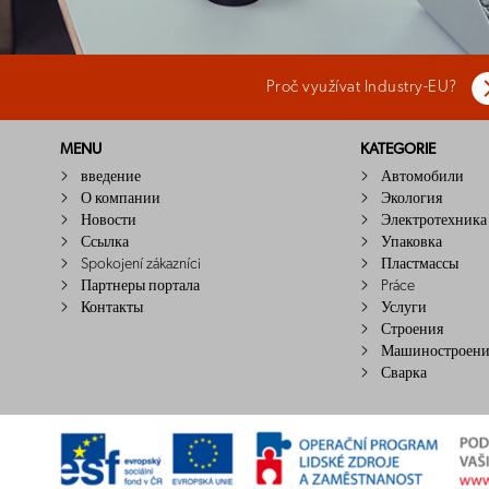
Proč využívat Industry-EU?
MENU
KATEGORIE
введение
Автомобили
О компании
Экология
Новости
Электротехника
Ссылка
Упаковка
Spokojení zákazníci
Пластмассы
Партнеры портала
Práce
Контакты
Услуги
Строения
Машиностроени
Сварка