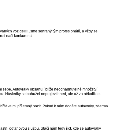
dovaných vozidel!!! Jsme sehraný tým profesionálů, a vždy se
oti naší konkurenci!
ami sebe. Autovraky obsahují blíže neodhadnutelné množství
. Následky se bohužel neprojeví hned, ale až za několik let.
k hřát velmi příjemný pocit. Pokud k nám dodáte autovraky, zdarma
astní odtahovou službu. Stačí nám tedy říct, kde se autovraky