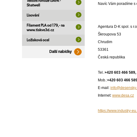
Textilní rohože GAPA -
Navíc Vám poradíme s o
Shatwell
Lisování
Filament PLA od 179,- na
Agentura D-K spol. s r.o
www.tiskve3d.cz
Škroupova 53
Ložisková ocel
Chrudim
53361
Další nabídky
Česká republika
Tel.:
+420 603 466 589,
Mob.:
+420 603 466 589
E-mail:
info@desensky.
Internet:
www.desa.cz
https://www.industry-eu.