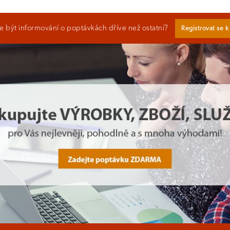
 být informování o poptávkách dříve než ostatní?
Registrovat se 