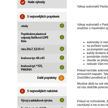
Naše výhody
Výkup autovraků Pardub
5 nejnovějších poptávek
Výkup autovraků v Pardu
obaly
snažíme o maximální sp
Poptáváme plastové
odpady Balíková LDPE
fólie
autovraky si s
na počkání vysta
rúra 20x7, E235+C
za kompletní au
každý dostane 
pomáháte chránit
kruhova tyc 46 c45
zbavíte se přeby
nebude Vám hro
kruhová tyč *105,
P460NH
Pokud necháte autovraky
provozních kapalin. Tyt
Znečištění prostředí je č
Další poptávky
Musíme dbát na své okol
od nás obdržíte potvrze
5 nejnovějších nabídek
Vývoj a zakázková výroba
Pokud se rozhodnete, že
nacházejí a my si pro 