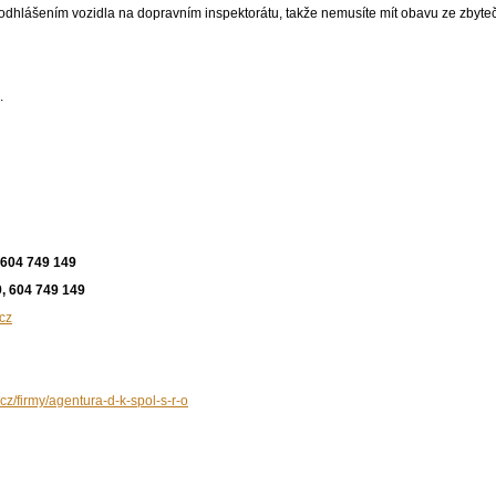
dhlášením vozidla na dopravním inspektorátu, takže nemusíte mít obavu ze zbyte
.
 604 749 149
, 604 749 149
cz
cz/firmy/agentura-d-k-spol-s-r-o