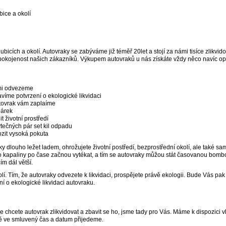
ice a okolí
bicích a okolí. Autovraky se zabýváme již téměř 20let a stojí za námi tisíce zlikvi
okojenost našich zákazníků. Výkupem autovraků u nás získáte vždy něco navíc opr
ami odvezeme
víme potvrzení o ekologické likvidaci
tovrak vám zaplaíme
dárek
 životní prostředí
tečných pár set kil odpadu
zit vysoká pokuta
 dlouho ležet ladem, ohrožujete životní postředí, bezprostřední okolí, ale také s
o kapaliny po čase začnou vytékat, a tím se autovraky můžou stát časovanou bombou
ím dál větší.
í. Tím, že autovraky odvezete k likvidaci, prospějete právě ekologii. Bude Vás pa
ní o ekologické likvidaci autovraku.
 chcete autovrak zlikvidovat a zbavit se ho, jsme tady pro Vás. Máme k dispozici vl
ně ve smluvený čas a datum přijedeme.