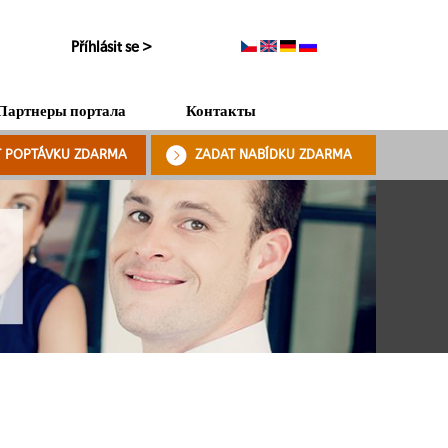
Příhlásit se >
Партнеры портала
Контакты
T POPTÁVKU ZDARMA
ZADAT NABÍDKU ZDARMA