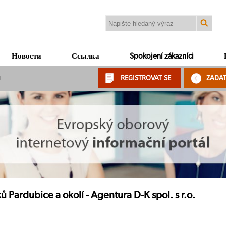
Новости
Ссылка
Spokojení zákazníci
Я
REGISTROVAT SE
ZADA
 Pardubice a okolí - Agentura D-K spol. s r.o.