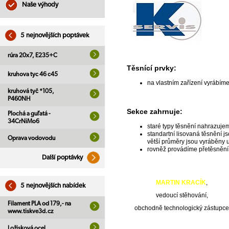
Naše výhody
5 nejnovějších poptávek
rúra 20x7, E235+C
Těsnící prvky:
kruhova tyc 46 c45
na vlastním zařízení vyrábím
kruhová tyč *105,
P460NH
Sekce zahrnuje:
Plochá a guľatá -
34CrNiMo6
staré typy těsnění nahrazuj
standartní lisovaná těsnění 
Oprava vodovodu
větší průměry jsou vyráběny
rovněž provádíme přetěsnění 
Další poptávky
MARTIN KRACÍK
,
5 nejnovějších nabídek
vedoucí stěhování,
Filament PLA od 179,- na
obchodně technologický zástupce
www.tiskve3d.cz
+420 602 411 415
Ložisková ocel