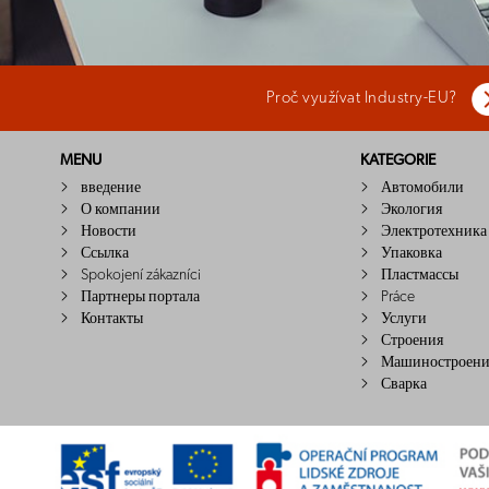
Proč využívat Industry-EU?
MENU
KATEGORIE
введение
Автомобили
О компании
Экология
Новости
Электротехника
Ссылка
Упаковка
Spokojení zákazníci
Пластмассы
Партнеры портала
Práce
Контакты
Услуги
Строения
Машиностроени
Сварка