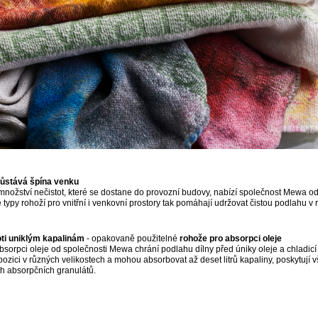
 zůstává špína venku
množství nečistot, které se dostane do provozní budovy, nabízí společnost Mewa o
é typy rohoží pro vnitřní i venkovní prostory tak pomáhají udržovat čistou podlahu v
ti uniklým kapalinám
- opakovaně použitelné
rohože pro absorpci oleje
bsorpci oleje od společnosti Mewa chrání podlahu dílny před úniky oleje a chladicí k
pozici v různých velikostech a mohou absorbovat až deset litrů kapaliny, poskytují v
h absorpčních granulátů.