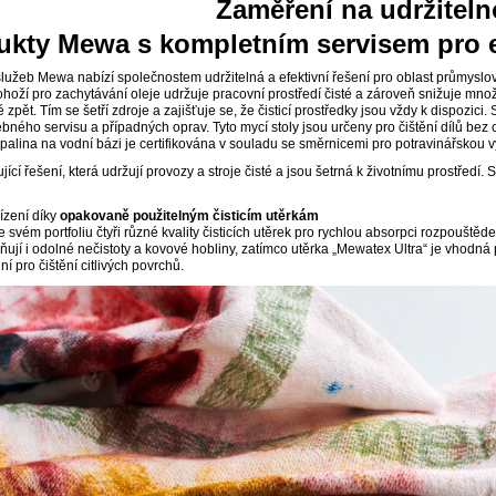
Zaměření na udržiteln
ukty Mewa s kompletním servisem pro ef
 služeb Mewa nabízí společnostem udržitelná a efektivní řešení pro oblast průmyslov
hoží pro zachytávání oleje udržuje pracovní prostředí čisté a zároveň snižuje množ
zpět. Tím se šetří zdroje a zajišťuje se, že čisticí prostředky jsou vždy k dispozic
řebného servisu a případných oprav. Tyto mycí stoly jsou určeny pro čištění dílů bez
palina na vodní bázi je certifikována v souladu se směrnicemi pro potravinářskou
jící řešení, která udržují provozy a stroje čisté a jsou šetrná k životnímu prostředí
ízení díky
opakovaně použitelným čisticím utěrkám
vém portfoliu čtyři různé kvality čisticích utěrek pro rychlou absorpci rozpouště
ňují i odolné nečistoty a kovové hobliny, zatímco utěrka „Mewatex Ultra“ je vhodná 
ní pro čištění citlivých povrchů.