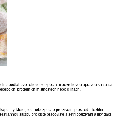
dolné podlahové rohože se speciální povrchovou úpravou snižující
 recepcích, prodejních místnostech nebo dílnách.
apaliny, které jsou nebezpečné pro životní prostředí. Textilní
šestrannou službu pro čisté pracoviště a šetří používání a likvidaci