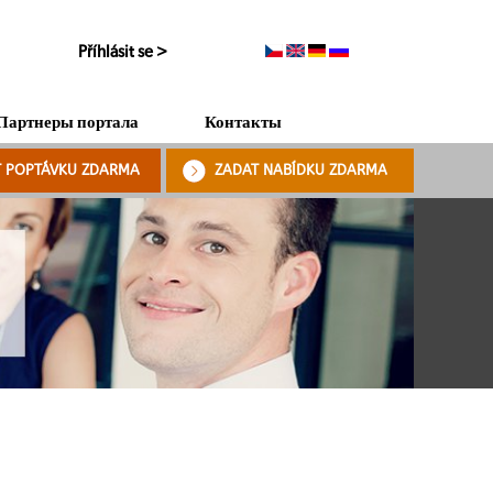
Příhlásit se >
Партнеры портала
Контакты
T POPTÁVKU ZDARMA
ZADAT NABÍDKU ZDARMA