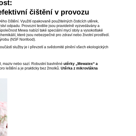
ost:
ektivní čištění v provozu
ého čištění. Využití opakovaně použitelných čisticích utěrek,
ství odpadu. Provozní textilie jsou pravidelně vyzvedávány a
i. Společnost Mewa nabízí také speciální mycí stoly a vysokotlaké
 chemikálií, které jsou nebezpečné pro zdraví nebo životní prostředí.
 výrobu (NSF Nonfood).
. Součástí služby je i převzetí a svědomité plnění všech ekologických
del, maziv nebo sazí. Robustní bavlněné
utěrky „Mewatex“ a
pro leštění a je prakticky bez žmolků.
Utěrka z mikrovlákna