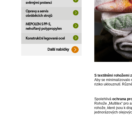
svěrnými prstenci
Opravy a servis
obráběcích strojů
MEPOLEN S PP-S,
nehořlavý polypropylen
Konstrukční legovaná ocel
Další nabídky
S textilními rohožemi
Aby se minimalizovalo 
riziko uklouznutí. Různ
Spolehlivá
ochrana pro
Rohože „Multitex“ pro a
rohože, které jsou k dis
jednorázových olejovýc