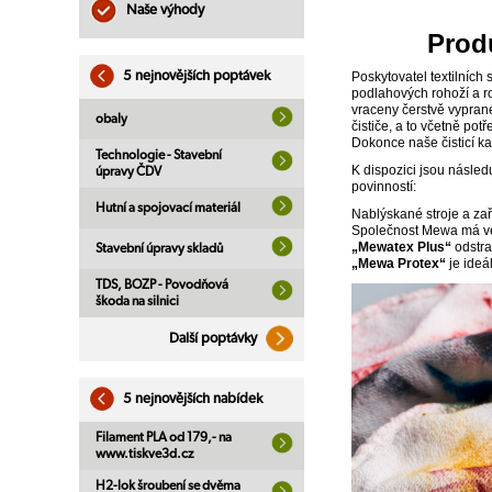
Naše výhody
Prod
5 nejnovějších poptávek
Poskytovatel textilních
podlahových rohoží a ro
vraceny čerstvě vyprané 
obaly
čističe, a to včetně pot
Dokonce naše čisticí ka
Technologie - Stavební
K dispozici jsou následu
úpravy ČDV
povinností:
Hutní a spojovací materiál
Nablýskané stroje a zař
Společnost Mewa má ve s
„Mewatex Plus“
odstra
Stavební úpravy skladů
„Mewa Protex“
je ideál
TDS, BOZP - Povodňová
škoda na silnici
Další poptávky
5 nejnovějších nabídek
Filament PLA od 179,- na
www.tiskve3d.cz
H2-lok šroubení se dvěma