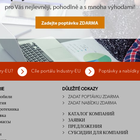
try-EU?
Cíle portálu Industry-EU
Poptávky a nabídky
IE
DŮLEŽITÉ ODKAZY
мобили
ZADAT POPTÁVKU ZDARMA
гия
ZADAT NABÍDKU ZDARMA
ротехника
КАТАЛОГ КОМПАНИЙ
вка
ЗАЯВКИ
массы
ПРЕДЛОЖЕНИЯ
СУБСИДИИ ДЛЯ КОМПАНИЙ
и