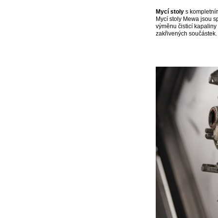
Mycí stoly
s kompletním
Mycí stoly Mewa jsou sp
výměnu čisticí kapaliny 
zakřivených součástek.