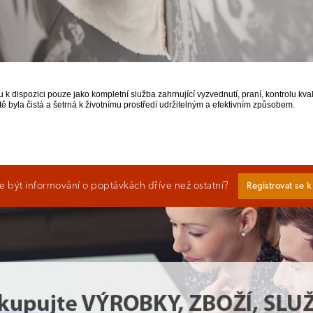
u k dispozici pouze jako kompletní služba zahrnující vyzvednutí, praní, kontrolu k
ště byla čistá a šetrná k životnímu prostředí udržitelným a efektivním způsobem.
 být informování o poptávkách dříve než ostatní?
Registrovat se 