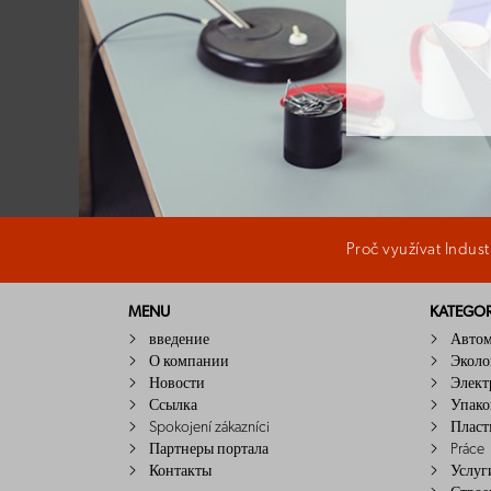
Proč využívat Indus
MENU
KATEGOR
введение
Авто
О компании
Эколо
Новости
Элект
Ссылка
Упако
Spokojení zákazníci
Пласт
Партнеры портала
Práce
Контакты
Услуг