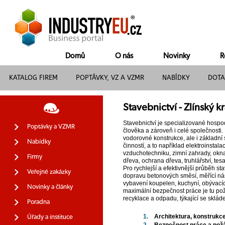
Domů
O nás
Novinky
R
KATALOG FIREM
POPTÁVKY, VZ A VZMR
NABÍDKY
DOTA
Stavebnictví - Zlínský kr
Stavebnictví je specializované hospod
Poptávky a VZMR
člověka a zároveň i celé společnosti. M
vodorovné konstrukce, ale i základní 
Nabídky
činností, a to například elektroinstala
vzduchotechniku, zimní zahrady, okna 
Firmy
dřeva, ochrana dřeva, truhlářství, tes
Pro rychlejší a efektivnější průběh st
Veřejné zakázky
dopravu betonových směsí, měřící nástr
vybavení koupelen, kuchyní, obývacích
Novinky a články
maximální bezpečnost práce je tu požá
recyklace a odpadu, týkající se sklá
Poradna
1.
Architektura, konstrukce
Úřady a instituce