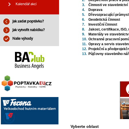
2.
Bezpečnost práce a pož
Kalendář akcí
3.
Činnosti ve stavebnictví
4.
Doprava
5.
Dřevozpracující průmysl 
6.
Geodetická činnost
Jak zadat poptávku?
7.
Investiční činnost
8.
Jakost, certifikace, ISO,
Jak vytvořit nabídku?
9.
Materiály ve stavebnictv
Naše výhody
10.
Ochranné pracovní pom
11.
Opravy a servis stavebn
12.
Projekční a předprojekčn
13.
Půjčovny stavebního nář
Vyberte oblast