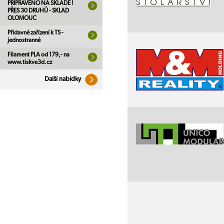
PŘIPRAVENO NA SKLADĚ !
PŘES 30 DRUHŮ - SKLAD
OLOMOUC
Přídavné zařízení k TS -
jednostranné
Filament PLA od 179,- na
www.tiskve3d.cz
Další nabídky