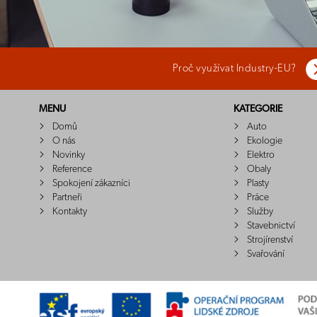
Proč využívat Industry-EU?
MENU
KATEGORIE
Domů
Auto
O nás
Ekologie
Novinky
Elektro
Reference
Obaly
Spokojení zákazníci
Plasty
Partneři
Práce
Kontakty
Služby
Stavebnictví
Strojírenství
Svařování