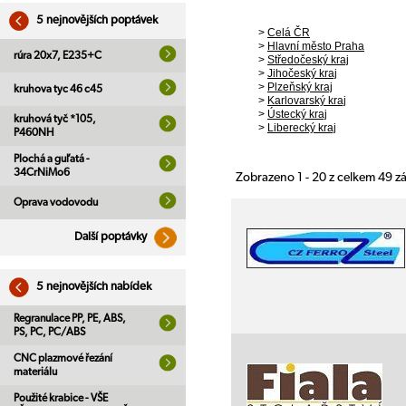
5 nejnovějších poptávek
>
Celá ČR
>
Hlavní město Praha
rúra 20x7, E235+C
>
Středočeský kraj
>
Jihočeský kraj
>
Plzeňský kraj
kruhova tyc 46 c45
>
Karlovarský kraj
>
Ústecký kraj
kruhová tyč *105,
>
Liberecký kraj
P460NH
Plochá a guľatá -
34CrNiMo6
Zobrazeno 1 - 20 z celkem 49 
Oprava vodovodu
Další poptávky
5 nejnovějších nabídek
Regranulace PP, PE, ABS,
PS, PC, PC/ABS
CNC plazmové řezání
materiálu
Použité krabice - VŠE