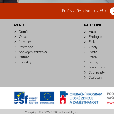
Proč využívat Industry-EU?
MENU
KATEGORIE
Domů
Auto
O nás
Ekologie
Novinky
Elektro
Reference
Obaly
Spokojení zákazníci
Plasty
Partneři
Práce
Kontakty
Služby
Stavebnictví
Strojírenství
Svařování
Copyright © 2002 - 2026 Industry EU, s.r.o.