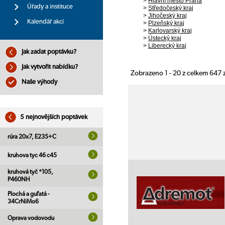
>
Hlavní město Praha
Úřady a instituce
>
Středočeský kraj
>
Jihočeský kraj
Kalendář akcí
>
Plzeňský kraj
>
Karlovarský kraj
>
Ústecký kraj
>
Liberecký kraj
Jak zadat poptávku?
Jak vytvořit nabídku?
Zobrazeno 1 - 20 z celkem 647
Naše výhody
5 nejnovějších poptávek
rúra 20x7, E235+C
kruhova tyc 46 c45
kruhová tyč *105,
P460NH
Plochá a guľatá -
34CrNiMo6
Oprava vodovodu