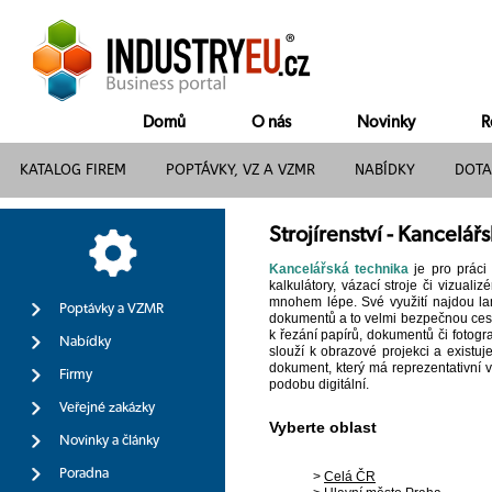
Domů
O nás
Novinky
R
KATALOG FIREM
POPTÁVKY, VZ A VZMR
NABÍDKY
DOTA
Strojírenství - Kancelář
Kancelářská technika
je pro práci 
kalkulátory, vázací stroje či vizualiz
mnohem lépe. Své využití najdou lam
Poptávky a VZMR
dokumentů a to velmi bezpečnou cest
k řezání papírů, dokumentů či fotograf
Nabídky
slouží k obrazové projekci a existuj
dokument, který má reprezentativní 
Firmy
podobu digitální.
Veřejné zakázky
Vyberte oblast
Novinky a články
Poradna
>
Celá ČR