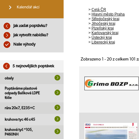
Kalendář akcí
>
Celá ČR
>
Hlavní město Praha
>
Středočeský kraj
>
Jihočeský kraj
Jak zadat poptávku?
>
Plzeňský kraj
>
Karlovarský kraj
Jak vytvořit nabídku?
>
Ústecký kraj
>
Liberecký kraj
Naše výhody
Zobrazeno 1 - 20 z celkem 101
5 nejnovějších poptávek
obaly
Poptáváme plastové
odpady Balíková LDPE
fólie
rúra 20x7, E235+C
kruhova tyc 46 c45
kruhová tyč *105,
P460NH