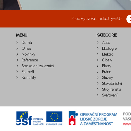
Proč využívat Industry-EU?
MENU
KATEGORIE
Domů
Auto
O nás
Ekologie
Novinky
Elektro
Reference
Obaly
Spokojení zákazníci
Plasty
Partneři
Práce
Kontakty
Služby
Stavebnictví
Strojírenství
Svařování