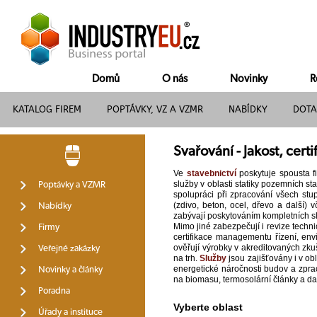
Domů
O nás
Novinky
R
KATALOG FIREM
POPTÁVKY, VZ A VZMR
NABÍDKY
DOTA
Svařování - Jakost, certi
Ve
stavebnictví
poskytuje spousta fi
služby v oblasti statiky pozemních s
Poptávky a VZMR
spolupráci při zpracování všech stu
(zdivo, beton, ocel, dřevo a další)
Nabídky
zabývají poskytováním kompletních s
Mimo jiné zabezpečují i revize techni
Firmy
certifikace managementu řízení, en
ověřují výrobky v akreditovaných zkuš
Veřejné zakázky
na trh.
Služby
jsou zajišťovány i v ob
energetické náročnosti budov a zprac
Novinky a články
na biomasu, termosolární články a d
Poradna
Vyberte oblast
Úřady a instituce