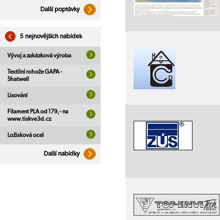
Další poptávky
5 nejnovějších nabídek
Vývoj a zakázková výroba
Textilní rohože GAPA -
Shatwell
Lisování
Filament PLA od 179,- na
www.tiskve3d.cz
Ložisková ocel
Další nabídky