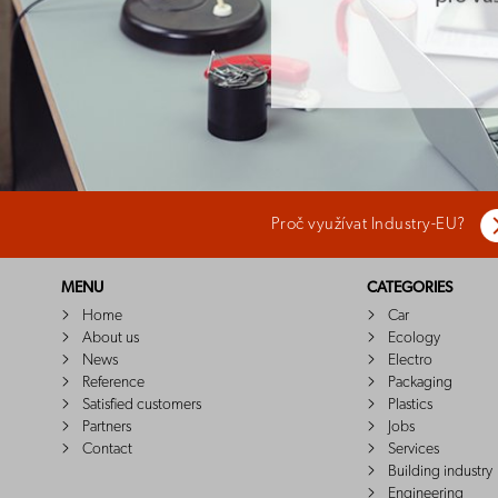
Proč využívat Industry-EU?
MENU
CATEGORIES
Home
Car
About us
Ecology
News
Electro
Reference
Packaging
Satisfied customers
Plastics
Partners
Jobs
Contact
Services
Building industry
Engineering