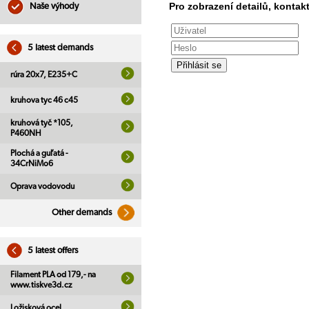
Pro zobrazení detailů, kontakt
Naše výhody
5 latest demands
rúra 20x7, E235+C
kruhova tyc 46 c45
kruhová tyč *105,
P460NH
Plochá a guľatá -
34CrNiMo6
Oprava vodovodu
Other demands
5 latest offers
Filament PLA od 179,- na
www.tiskve3d.cz
Ložisková ocel