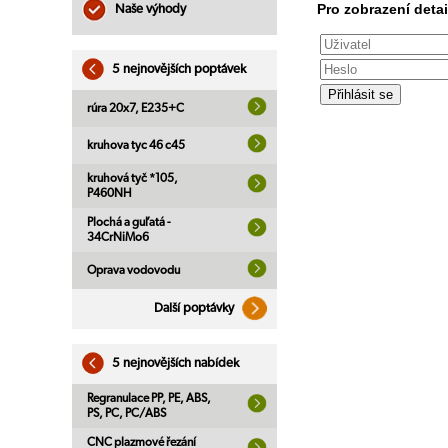
Pro zobrazení detai
Naše výhody
5 nejnovějších poptávek
rúra 20x7, E235+C
kruhova tyc 46 c45
kruhová tyč *105,
P460NH
Plochá a guľatá -
34CrNiMo6
Oprava vodovodu
Další poptávky
5 nejnovějších nabídek
Regranulace PP, PE, ABS,
PS, PC, PC/ABS
CNC plazmové řezání