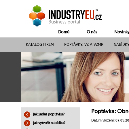
Domů
O nás
Novink
KATALOG FIREM
POPTÁVKY, VZ A VZMR
NABÍDK
Poptávka: Obn
Jak zadat poptávku?
Datum vložení:
07.05.2
Jak vytvořit nabídku?