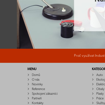
Proč využívat Indus
MENU
KATEGOR
Domů
Auto
O nás
Ekolo
Novinky
Elektr
Reference
Obaly
Spokojení zákazníci
Plasty
Partneři
Práce
Kontakty
Služby