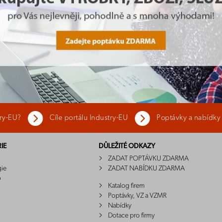
try-EU?
Cíle portálu Industry-EU
Poptávky a nabídky
IE
DŮLEŽITÉ ODKAZY
ZADAT POPTÁVKU ZDARMA
gie
ZADAT NABÍDKU ZDARMA
o
Katalog firem
Poptávky, VZ a VZMR
Nabídky
Dotace pro firmy