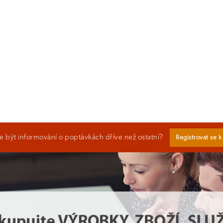
 být informování o poptávkách dříve než ostatní?
Registrovat se 