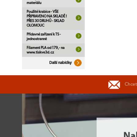
materiálu
Použité krabice - VŠE
PŘIPRAVENO NA SKLADĚ !
PŘES 30 DRUHŮ - SKLAD
OLOMOUC
Přídavné zařízení k TS -
jednostranné
Filament PLA od 179,- na
www.tiskve3d.cz
Další nabídky
Chcete