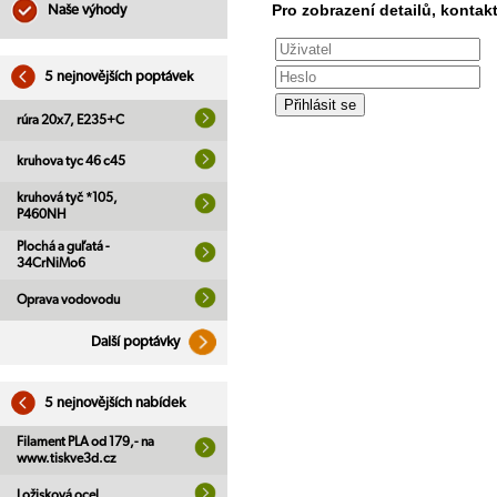
Pro zobrazení detailů, kontakt
Naše výhody
5 nejnovějších poptávek
rúra 20x7, E235+C
kruhova tyc 46 c45
kruhová tyč *105,
P460NH
Plochá a guľatá -
34CrNiMo6
Oprava vodovodu
Další poptávky
5 nejnovějších nabídek
Filament PLA od 179,- na
www.tiskve3d.cz
Ložisková ocel