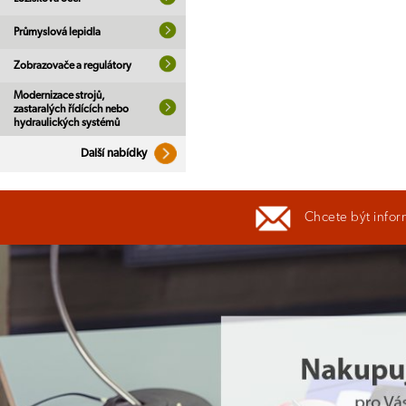
Průmyslová lepidla
Zobrazovače a regulátory
Modernizace strojů,
zastaralých řídících nebo
hydraulických systémů
Další nabídky
Chcete být infor