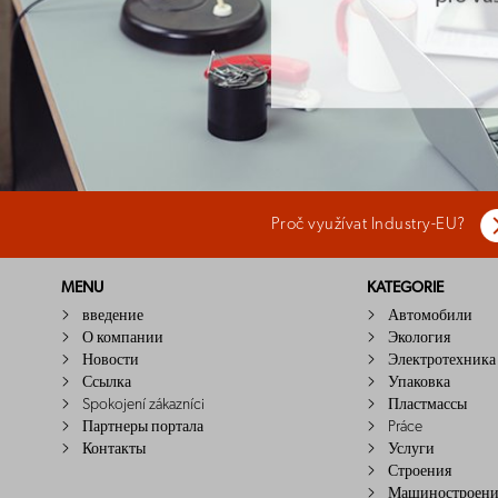
Proč využívat Industry-EU?
MENU
KATEGORIE
введение
Автомобили
О компании
Экология
Новости
Электротехника
Ссылка
Упаковка
Spokojení zákazníci
Пластмассы
Партнеры портала
Práce
Контакты
Услуги
Строения
Машиностроени