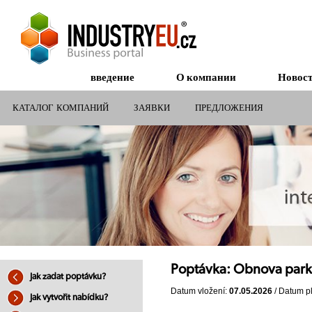
введение
О компании
Новос
КАТАЛОГ КОМПАНИЙ
ЗАЯВКИ
ПРЕДЛОЖЕНИЯ
СУБСИДИИ ДЛЯ КОМПАНИЙ
Poptávka: Obnova park
Jak zadat poptávku?
Datum vložení:
07.05.2026
/ Datum pl
Jak vytvořit nabídku?