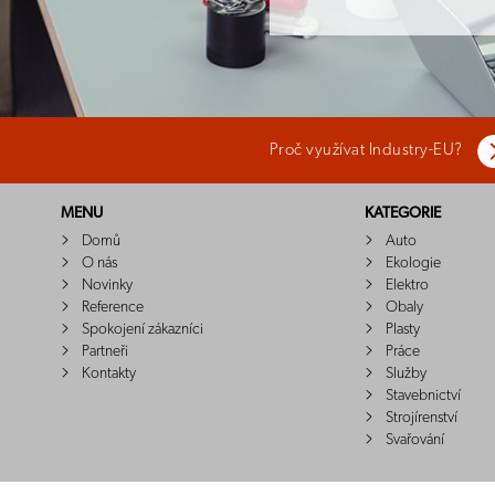
Proč využívat Industry-EU?
MENU
KATEGORIE
Domů
Auto
O nás
Ekologie
Novinky
Elektro
Reference
Obaly
Spokojení zákazníci
Plasty
Partneři
Práce
Kontakty
Služby
Stavebnictví
Strojírenství
Svařování