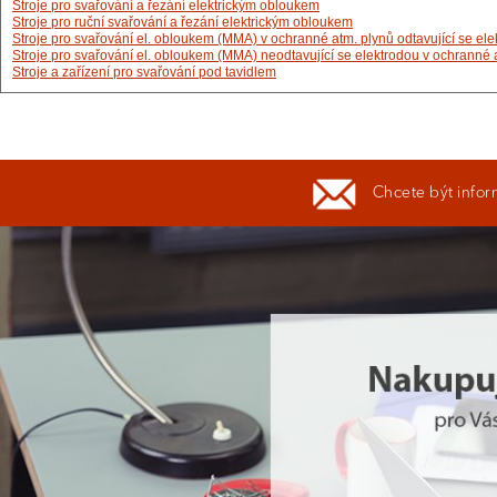
Stroje pro svařování a řezání elektrickým obloukem
Stroje pro ruční svařování a řezání elektrickým obloukem
Stroje pro svařování el. obloukem (MMA) v ochranné atm. plynů odtavující se el
Stroje pro svařování el. obloukem (MMA) neodtavující se elektrodou v ochranné a
Stroje a zařízení pro svařování pod tavidlem
Chcete být infor