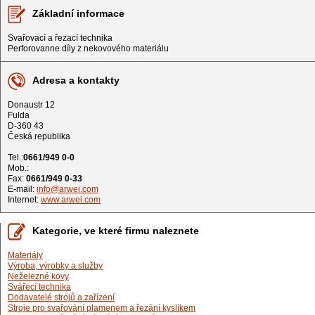
Základní informace
Svařovací a řezací technika
Perforovanne díly z nekovového materiálu
Adresa a kontakty
Donaustr 12
Fulda
D-360 43
Česká republika
Tel.:
0661/949 0-0
Mob.:
Fax:
0661/949 0-33
E-mail:
info@arwei.com
Internet:
www.arwei.com
Kategorie, ve které firmu naleznete
Materiály
Výroba, výrobky a služby
Neželezné kovy
Svářecí technika
Dodavatelé strojů a zařízení
Stroje pro svařování plamenem a řezání kyslíkem