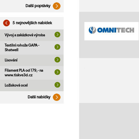
Další poptávky
5 nejnovějších nabídek
Vývoj a zakázková výroba
Textilní rohože GAPA -
Shatwell
Lisování
Filament PLA od 179,- na
www.tiskve3d.cz
Ložisková ocel
Další nabídky