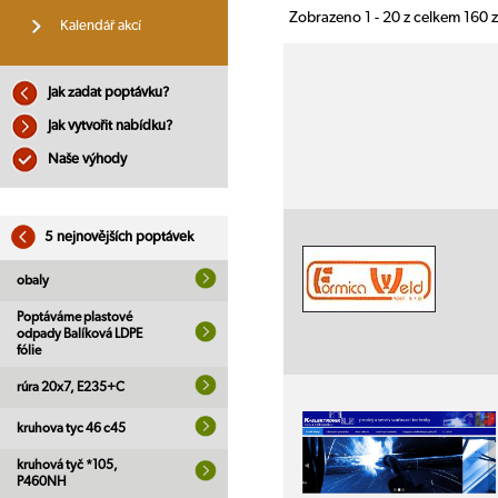
Zobrazeno 1 - 20 z celkem 160
Kalendář akcí
Jak zadat poptávku?
Jak vytvořit nabídku?
Naše výhody
5 nejnovějších poptávek
obaly
Poptáváme plastové
odpady Balíková LDPE
fólie
rúra 20x7, E235+C
kruhova tyc 46 c45
kruhová tyč *105,
P460NH