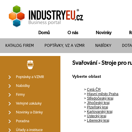
Domů
O nás
Novinky
R
KATALOG FIREM
POPTÁVKY, VZ A VZMR
NABÍDKY
DOTA
Svařování - Stroje pro 
Vyberte oblast
Poptávky a VZMR
Nabídky
>
Celá ČR
>
Hlavní město Praha
Firmy
>
Středočeský kraj
>
Jihočeský kraj
Veřejné zakázky
>
Plzeňský kraj
>
Karlovarský kraj
Novinky a články
>
Ústecký kraj
>
Liberecký kraj
Poradna
Úřady a instituce