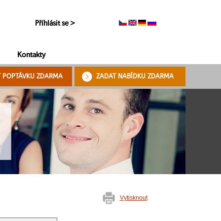
Příhlásit se >
Kontakty
T POPTÁVKU ZDARMA
ZADAT NABÍDKU ZDARMA
Vytisknout