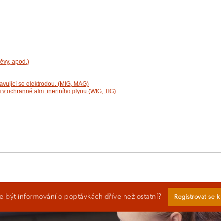
ěvy, apod.)
avující se elektrodou. (MIG, MAG)
 v ochranné atm. inertního plynu (WIG, TIG)
 být informování o poptávkách dříve než ostatní?
Registrovat se 