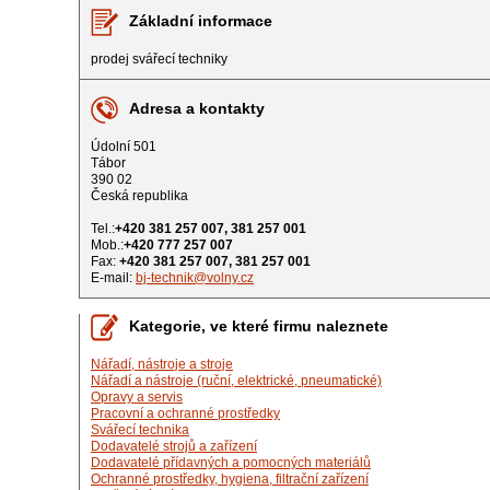
Základní informace
prodej svářecí techniky
Adresa a kontakty
Údolní 501
Tábor
390 02
Česká republika
Tel.:
+420 381 257 007, 381 257 001
Mob.:
+420 777 257 007
Fax:
+420 381 257 007, 381 257 001
E-mail:
bj-technik@volny.cz
Kategorie, ve které firmu naleznete
Nářadí, nástroje a stroje
Nářadí a nástroje (ruční, elektrické, pneumatické)
Opravy a servis
Pracovní a ochranné prostředky
Svářecí technika
Dodavatelé strojů a zařízení
Dodavatelé přídavných a pomocných materiálů
Ochranné prostředky, hygiena, filtrační zařízení