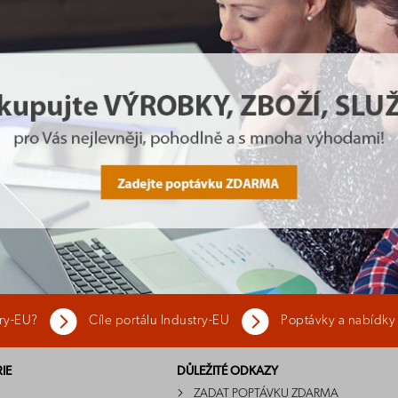
try-EU?
Cíle portálu Industry-EU
Poptávky a nabídky
IE
DŮLEŽITÉ ODKAZY
ZADAT POPTÁVKU ZDARMA