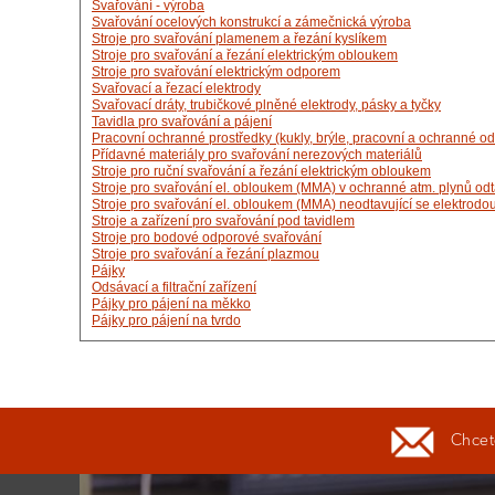
Svařování - výroba
Svařování ocelových konstrukcí a zámečnická výroba
Stroje pro svařování plamenem a řezání kyslíkem
Stroje pro svařování a řezání elektrickým obloukem
Stroje pro svařování elektrickým odporem
Svařovací a řezací elektrody
Svařovací dráty, trubičkové plněné elektrody, pásky a tyčky
Tavidla pro svařování a pájení
Pracovní ochranné prostředky (kukly, brýle, pracovní a ochranné od
Přídavné materiály pro svařování nerezových materiálů
Stroje pro ruční svařování a řezání elektrickým obloukem
Stroje pro svařování el. obloukem (MMA) v ochranné atm. plynů odt
Stroje pro svařování el. obloukem (MMA) neodtavující se elektrodou
Stroje a zařízení pro svařování pod tavidlem
Stroje pro bodové odporové svařování
Stroje pro svařování a řezání plazmou
Pájky
Odsávací a filtrační zařízení
Pájky pro pájení na měkko
Pájky pro pájení na tvrdo
Chcete