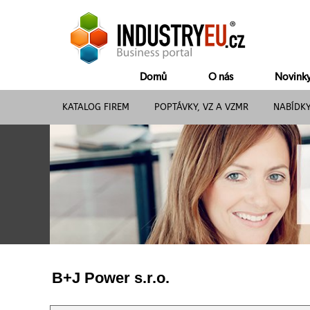
Domů
O nás
Novink
KATALOG FIREM
POPTÁVKY, VZ A VZMR
NABÍDK
B+J Power s.r.o.