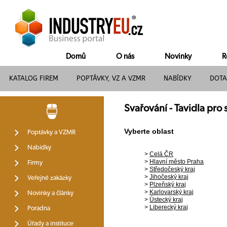
Domů
O nás
Novinky
R
KATALOG FIREM
POPTÁVKY, VZ A VZMR
NABÍDKY
DOTA
Svařování - Tavidla pro 
Vyberte oblast
Poptávky a VZMR
Nabídky
>
Celá ČR
>
Hlavní město Praha
Firmy
>
Středočeský kraj
>
Jihočeský kraj
Veřejné zakázky
>
Plzeňský kraj
>
Karlovarský kraj
Novinky a články
>
Ústecký kraj
>
Liberecký kraj
Poradna
Úřady a instituce