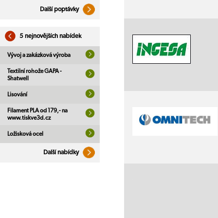
Další poptávky
5 nejnovějších nabídek
Vývoj a zakázková výroba
Textilní rohože GAPA -
Shatwell
Lisování
Filament PLA od 179,- na
www.tiskve3d.cz
Ložisková ocel
Další nabídky