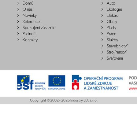
Domů
Auto
O nás
Ekologie
Novinky
Elektro
Reference
Obaly
Spokojení zákazníci
Plasty
Partneři
Práce
Kontakty
Služby
Stavebnictví
Strojírenství
Svařování
Copyright © 2002 - 2026 Industry EU, s.r.o.