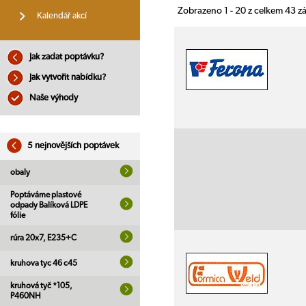
Zobrazeno 1 - 20 z celkem 43 
Kalendář akcí
Jak zadat poptávku?
Jak vytvořit nabídku?
Naše výhody
5 nejnovějších poptávek
obaly
Poptáváme plastové
odpady Balíková LDPE
fólie
rúra 20x7, E235+C
kruhova tyc 46 c45
kruhová tyč *105,
P460NH