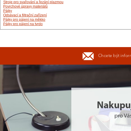
Stroje pro svařování a řezání plazmou
Povrchové úpravy materiálů
Pájky
Odsávací a filtrační zařízení
Pájky pro pájení na měkko
Pájky pro pájení na tvrdo
Chcete být infor