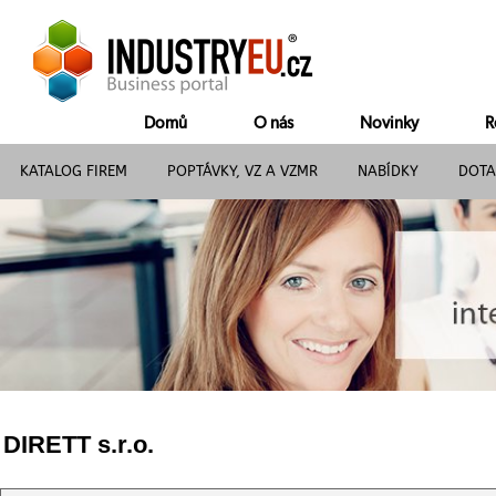
Domů
O nás
Novinky
R
KATALOG FIREM
POPTÁVKY, VZ A VZMR
NABÍDKY
DOTA
DIRETT s.r.o.