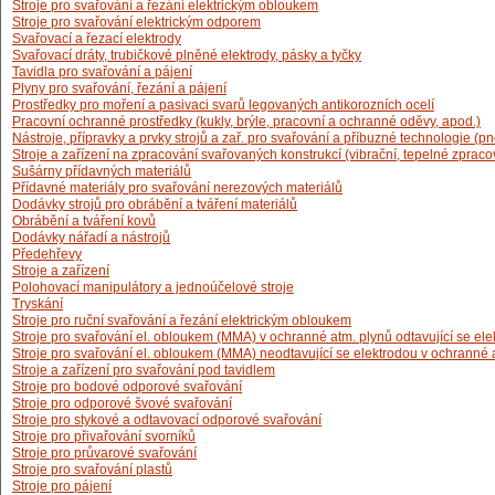
Stroje pro svařování a řezání elektrickým obloukem
Stroje pro svařování elektrickým odporem
Svařovací a řezací elektrody
Svařovací dráty, trubičkové plněné elektrody, pásky a tyčky
Tavidla pro svařování a pájení
Plyny pro svařování, řezání a pájení
Prostředky pro moření a pasivaci svarů legovaných antikorozních ocelí
Pracovní ochranné prostředky (kukly, brýle, pracovní a ochranné oděvy, apod.)
Nástroje, přípravky a prvky strojů a zař. pro svařování a příbuzné technologie (p
Stroje a zařízení na zpracování svařovaných konstrukcí (vibrační, tepelné zpraco
Sušárny přídavných materiálů
Přídavné materiály pro svařování nerezových materiálů
Dodávky strojů pro obrábění a tváření materiálů
Obrábění a tváření kovů
Dodávky nářadí a nástrojů
Předehřevy
Stroje a zařízení
Polohovací manipulátory a jednoúčelové stroje
Tryskání
Stroje pro ruční svařování a řezání elektrickým obloukem
Stroje pro svařování el. obloukem (MMA) v ochranné atm. plynů odtavující se el
Stroje pro svařování el. obloukem (MMA) neodtavující se elektrodou v ochranné a
Stroje a zařízení pro svařování pod tavidlem
Stroje pro bodové odporové svařování
Stroje pro odporové švové svařování
Stroje pro stykové a odtavovací odporové svařování
Stroje pro přivařování svorníků
Stroje pro průvarové svařování
Stroje pro svařování plastů
Stroje pro pájení