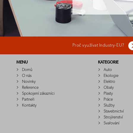
Proč využívat Industry-EU?
MENU
KATEGORIE
Domů
Auto
O nás
Ekologie
Novinky
Elektro
Reference
Obaly
Spokojení zákazníci
Plasty
Partneři
Práce
Kontakty
Služby
Stavebnictví
Strojírenství
Svařování