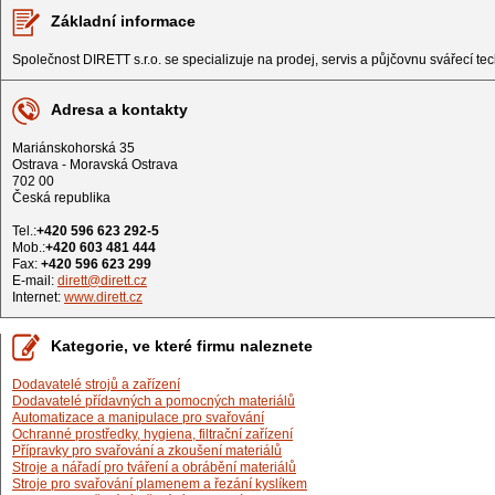
Základní informace
Společnost DIRETT s.r.o. se specializuje na prodej, servis a půjčovnu svářecí tech
Adresa a kontakty
Mariánskohorská 35
Ostrava - Moravská Ostrava
702 00
Česká republika
Tel.:
+420 596 623 292-5
Mob.:
+420 603 481 444
Fax:
+420 596 623 299
E-mail:
dirett@dirett.cz
Internet:
www.dirett.cz
Kategorie, ve které firmu naleznete
Dodavatelé strojů a zařízení
Dodavatelé přídavných a pomocných materiálů
Automatizace a manipulace pro svařování
Ochranné prostředky, hygiena, filtrační zařízení
Přípravky pro svařování a zkoušení materiálů
Stroje a nářadí pro tváření a obrábění materiálů
Stroje pro svařování plamenem a řezání kyslíkem