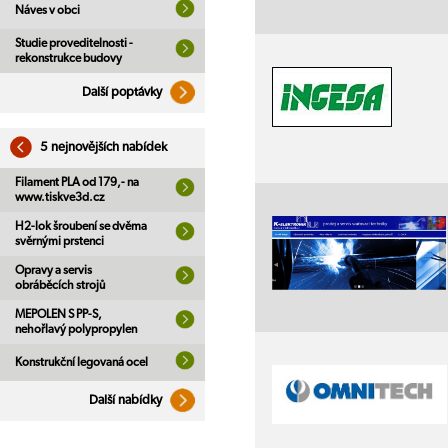
Náves v obci
Studie proveditelnosti -
rekonstrukce budovy
Další poptávky
5 nejnovějších nabídek
Filament PLA od 179,- na
www.tiskve3d.cz
H2-lok šroubení se dvěma
svěrnými prstenci
Opravy a servis
obráběcích strojů
MEPOLEN S PP-S,
nehořlavý polypropylen
Konstrukční legovaná ocel
Další nabídky