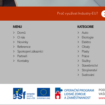
Proč využívat Industry-EU?
MENU
KATEGORIE
Domů
Auto
O nás
Ekologie
Novinky
Elektro
Reference
Obaly
Spokojení zákazníci
Plasty
Partneři
Práce
Kontakty
Služby
Stavebnictví
Strojírenství
Svařování