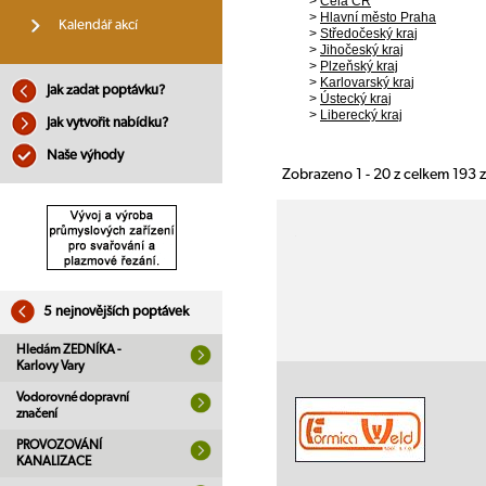
>
Celá ČR
>
Hlavní město Praha
Kalendář akcí
>
Středočeský kraj
>
Jihočeský kraj
>
Plzeňský kraj
>
Karlovarský kraj
Jak zadat poptávku?
>
Ústecký kraj
>
Liberecký kraj
Jak vytvořit nabídku?
Naše výhody
Zobrazeno 1 - 20 z celkem 193
5 nejnovějších poptávek
Hledám ZEDNÍKA -
Karlovy Vary
Vodorovné dopravní
značení
PROVOZOVÁNÍ
KANALIZACE