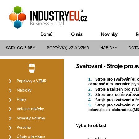
Domů
O nás
Novinky
R
KATALOG FIREM
POPTÁVKY, VZ A VZMR
NABÍDKY
DOTA
Svařování - Stroje pro 
1.
Stroje pro svařování el.
Poptávky a VZMR
ochranné atm. inertního plyn
2.
Stroje a zařízení pro sv
Nabídky
3.
Stroje pro ruční svařová
Firmy
4.
Stroje pro svařování a ř
5.
Stroje pro svařování el
Veřejné zakázky
odtavující se elektrodou. (M
Novinky a články
Vyberte oblast
Poradna
Úřady a instituce