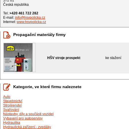
572 01
Česká republika
Tel.:
+420 461 722 282
E-mail:
info@hsvpolicka.cz
Internet:
www.hsvpolicka.cz
Propagační materiály firmy
HŠV stroje prospekt
ke stažení
Kategorie, ve které firmu naleznete
Auto
Stavebnictví
Strojírenství
Svařování
Nástavby, díly a součásti vozidel
Vybavení pro autoservisy
Hydraulika
Hydraulická zařízení - zvedáky