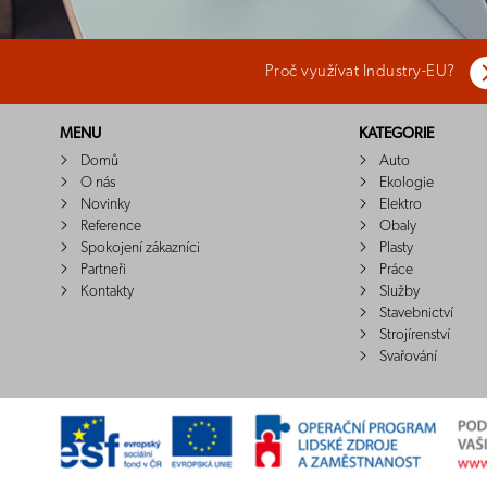
Proč využívat Industry-EU?
MENU
KATEGORIE
Domů
Auto
O nás
Ekologie
Novinky
Elektro
Reference
Obaly
Spokojení zákazníci
Plasty
Partneři
Práce
Kontakty
Služby
Stavebnictví
Strojírenství
Svařování