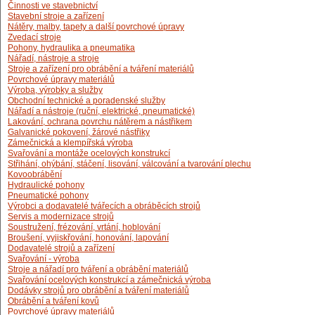
Činnosti ve stavebnictví
Stavební stroje a zařízení
Nátěry, malby, tapety a další povrchové úpravy
Zvedací stroje
Pohony, hydraulika a pneumatika
Nářadí, nástroje a stroje
Stroje a zařízení pro obrábění a tváření materiálů
Povrchové úpravy materiálů
Výroba, výrobky a služby
Obchodní technické a poradenské služby
Nářadí a nástroje (ruční, elektrické, pneumatické)
Lakování, ochrana povrchu nátěrem a nástřikem
Galvanické pokovení, žárové nástřiky
Zámečnická a klempířská výroba
Svařování a montáže ocelových konstrukcí
Střihání, ohýbání, stáčení, lisování, válcování a tvarování plechu
Kovoobrábění
Hydraulické pohony
Pneumatické pohony
Výrobci a dodavatelé tvářecích a obráběcích strojů
Servis a modernizace strojů
Soustružení, frézování, vrtání, hoblování
Broušení, vyjiskřování, honování, lapování
Dodavatelé strojů a zařízení
Svařování - výroba
Stroje a nářadí pro tváření a obrábění materiálů
Svařování ocelových konstrukcí a zámečnická výroba
Dodávky strojů pro obrábění a tváření materiálů
Obrábění a tváření kovů
Povrchové úpravy materiálů