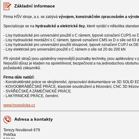
Základní informace
Firma HŠV stroje, a.s. se zabývá
vývojem, konstrukčním zpracováním a výrobo
Specializuje se na
hydraulické a elektrické lisy
, které vyrábí v několika standa
- Lisy hydraulické pro universální použití s C rámem, typové označení CUPS xx 
- Lisy hydraulické montážní s C rámem, typové označení CMS xx D o síle od 63 
- Lisy hydraulické pro universální použití sloupové, typové označení CUPJ xx D
- Lisy elektrické pro universální použití s C rámem o síle od 20 do 200 kN
Při výrobě strojů jsou uplatněny nejnovější poznatky techniky, jsou aplikovány 
Nejvyšší důraz je kladen na spolehlivost, bezpečnost a na jednoduchou obsluhu
požadavků zákazníků.
Firma dále nabízí:
- Konstruktérské práce ve strojírenství, zpracování dokumentace ve 3D SOLID ED
- KOVOOBRÁBĚČSKÉ PRÁCE, klasické soustružení a frézování, CNC 3D frézov
- SVÁŘEČSKÉ A ZÁMEČNICKÉ PRÁCE.
- LAKÝRNICKÉ PRÁCE, černění.
www.hsvpolicka.cz
Adresa a kontakty
Terezy Novákové 679
Polička