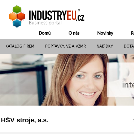
Domů
O nás
Novinky
R
KATALOG FIREM
POPTÁVKY, VZ A VZMR
NABÍDKY
DOTA
HŠV stroje, a.s.