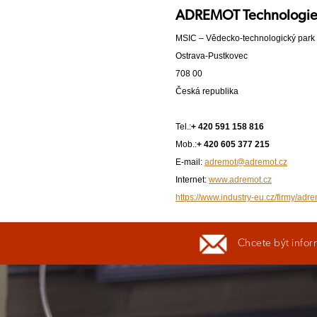
ADREMOT Technologies 
MSIC – Vědecko-technologický park
Ostrava-Pustkovec
708 00
Česká republika
Tel.:
+ 420 591 158 816
Mob.:
+ 420 605 377 215
E-mail:
adremot@adremot.cz
Internet:
www.adremot.cz
https://www.industry-eu.cz/firmy/adr
Chcete být infor