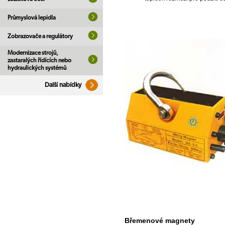
Průmyslová lepidla
Zobrazovače a regulátory
Modernizace strojů,
zastaralých řídících nebo
hydraulických systémů
Další nabídky
Břemenové magnety