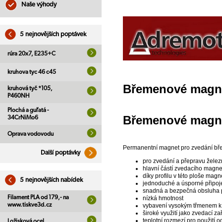
Naše výhody
5 nejnovějších poptávek
rúra 20x7, E235+C
kruhova tyc 46 c45
Břemenové magn
kruhová tyč *105,
P460NH
Plochá a guľatá -
Břemenové magn
34CrNiMo6
Oprava vodovodu
Permanentní magnet pro zvedání bře
Další poptávky
pro zvedání a přepravu žele
hlavní částí zvedacího magnet
díky profilu v této ploše magn
5 nejnovějších nabídek
jednoduché a úsporné připo
snadná a bezpečná obsluha 
Filament PLA od 179,- na
nízká hmotnost
www.tiskve3d.cz
vybavení vysokým třmenem 
široké využití jako zvedací z
teplotní rozmezí pro použití 
Ložisková ocel