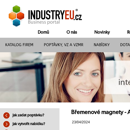
Domů
O nás
Novinky
R
KATALOG FIREM
POPTÁVKY, VZ A VZMR
NABÍDKY
DOTA
Břemenové magnety - A
Jak zadat poptávku?
23/04/2024
Jak vytvořit nabídku?