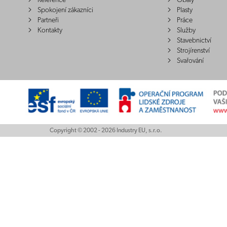
Reference
Obaly
Spokojení zákazníci
Plasty
Partneři
Práce
Kontakty
Služby
Stavebnictví
Strojírenství
Svařování
Copyright © 2002 - 2026 Industry EU, s.r.o.