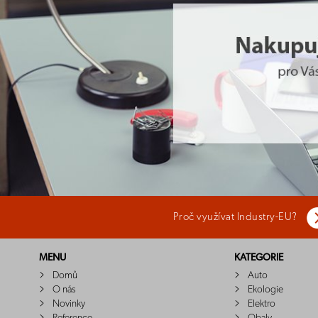
Proč využívat Industry-EU?
MENU
KATEGORIE
Domů
Auto
O nás
Ekologie
Novinky
Elektro