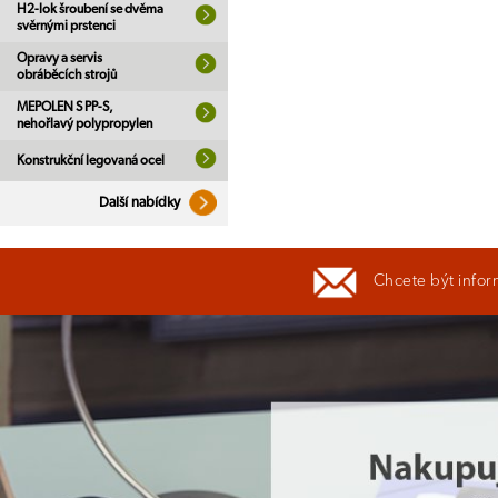
H2-lok šroubení se dvěma
svěrnými prstenci
Opravy a servis
obráběcích strojů
MEPOLEN S PP-S,
nehořlavý polypropylen
Konstrukční legovaná ocel
Další nabídky
Chcete být infor