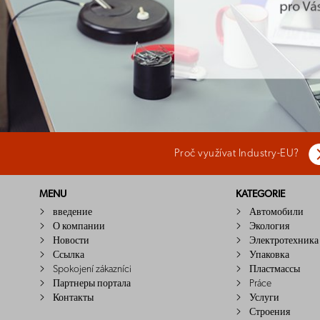
Proč využívat Industry-EU?
MENU
KATEGORIE
введение
Автомобили
О компании
Экология
Новости
Электротехника
Ссылка
Упаковка
Spokojení zákazníci
Пластмассы
Партнеры портала
Práce
Контакты
Услуги
Строения