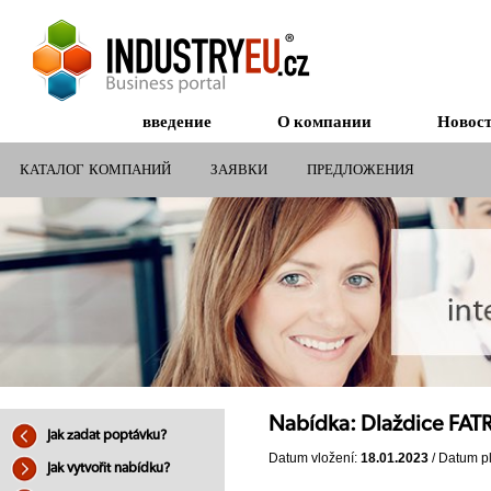
введение
О компании
Новос
КАТАЛОГ КОМПАНИЙ
ЗАЯВКИ
ПРЕДЛОЖЕНИЯ
СУБСИДИИ ДЛЯ КОМПАНИЙ
Nabídka: Dlaždice FAT
Jak zadat poptávku?
Datum vložení:
18.01.2023
/ Datum pl
Jak vytvořit nabídku?