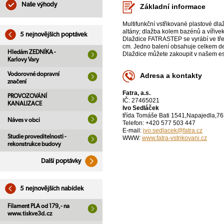
Naše výhody
Základní informace
Multifunkční vstřikované plastové dla
altány; dlažba kolem bazénů a vířive
5 nejnovějších poptávek
Dlaždice FATRASTEP se vyrábí ve tře
cm. Jedno balení obsahuje celkem dev
Hledám ZEDNÍKA -
Dlaždice můžete zakoupit v našem es
Karlovy Vary
Vodorovné dopravní
Adresa a kontakty
značení
Fatra, a.s.
PROVOZOVÁNÍ
IČ: 27465021
KANALIZACE
Ivo Sedláček
třída Tomáše Bati 1541,Napajedla,76
Náves v obci
Telefon: +420 577 503 447
E-mail:
ivo.sedlacek@fatra.cz
Studie proveditelnosti -
WWW:
www.fatra-vstrikovani.cz
rekonstrukce budovy
Další poptávky
5 nejnovějších nabídek
Filament PLA od 179,- na
www.tiskve3d.cz