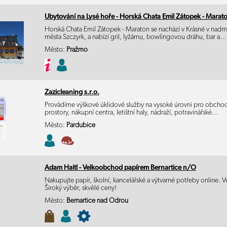
Ubytování na Lysé hoře - Horská Chata Emil Zátopek - Marato
Horská Chata Emil Zátopek - Maraton se nachází v Krásné v nad
města Szczyrk, a nabízí gril, lyžárnu, bowlingovou dráhu, bar a…
Město:
Pražmo
Zazicleaning s.r.o.
Provádíme výškové úklidové služby na vysoké úrovni pro obchod
prostory, nákupní centra, letištní haly, nádraží, potravinářské…
Město:
Pardubice
Adam Haitl - Velkoobchod papírem Bernartice n/O
Nakupujte papír, školní, kancelářské a výtvarné potřeby online.
Široký výběr, skvělé ceny!
Město:
Bernartice nad Odrou