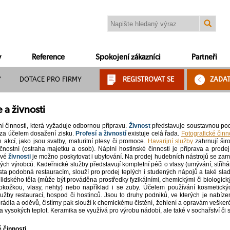
y
Reference
Spokojení zákazníci
Partneři
Y
DOTACE PRO FIRMY
REGISTROVAT SE
ZADA
 a živnosti
í činnosti, která vyžaduje odbornou přípravu.
Živnost
představuje soustavnou pod
 za účelem dosažení zisku.
Profesí a živností
existuje celá řada.
Fotografické činn
akcí, jako jsou svatby, maturitní plesy či promoce.
Havarijní služby
zahrnují šir
čnostní (ostraha majetku a osob). Náplní hostinské činnosti je příprava a prode
ové
živnosti
je možno poskytovat i ubytování. Na prodej hudebních nástrojů se zam
ch výrobců. Kadeřnické služby představují kompletní péči o vlasy (umývání, stříhán
ta podobná restauracím, slouží pro prodej teplých i studených nápojů a také sla
 lidského těla (může být prováděna prostředky fyzikálními, chemickými či biologick
pokožkou, vlasy, nehty) nebo například i se zuby. Účelem používání kosmetických
lužby restaurací, hospod či hostinců. Jsou to druhy podniků, ve kterých je nabíze
prádla a oděvů, čistírny pak slouží k chemickému čistění, žehlení a opravám veške
vysokých teplot. Keramika se využívá pro výrobu nádobí, ale také v sochařství či s
 činnosti