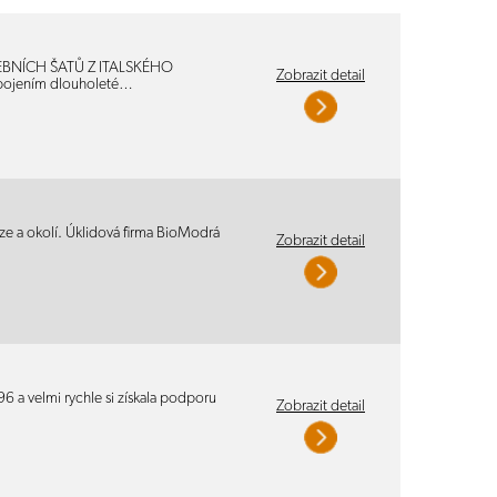
EBNÍCH ŠATŮ Z ITALSKÉHO
Zobrazit detail
 spojením dlouholeté…
ze a okolí. Úklidová firma BioModrá
Zobrazit detail
 a velmi rychle si získala podporu
Zobrazit detail