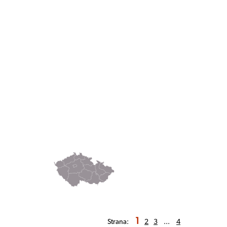
1
Strana:
2
3
...
4