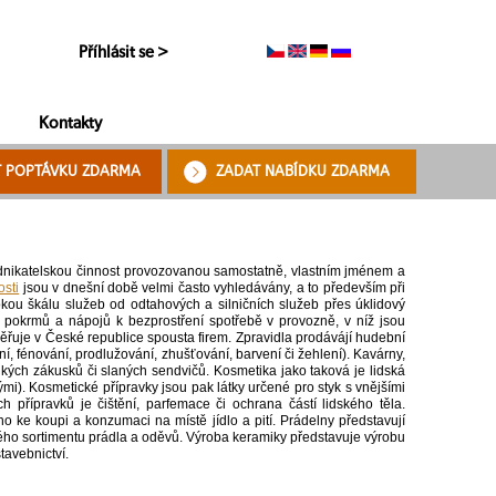
Příhlásit se >
Kontakty
T POPTÁVKU ZDARMA
ZADAT NABÍDKU ZDARMA
nikatelskou činnost provozovanou samostatně, vlastním jménem a
osti
jsou v dnešní době velmi často vyhledávány, a to především při
okou škálu služeb od odtahových a silničních služeb přes úklidový
j pokrmů a nápojů k bezprostření spotřebě v provozně, v níž jsou
ěřuje v České republice spousta firem. Zpravidla prodávájí hudební
í, fénování, prodlužování, zhušťování, barvení či žehlení). Kavárny,
dkých zákusků či slaných sendvičů. Kosmetika jako taková je lidská
ými). Kosmetické přípravky jsou pak látky určené pro styk s vnějšími
 přípravků je čištění, parfemace či ochrana částí lidského těla.
no ke koupi a konzumaci na místě jídlo a pití. Prádelny představují
rého sortimentu prádla a oděvů. Výroba keramiky představuje výrobu
tavebnictví.