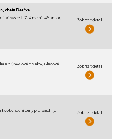
n, chata Desítka
mořské výšce 1 324 metrů, 46 km od
Zobrazit detail
ní a průmyslové objekty, skladové
Zobrazit detail
 Velkoobchodní ceny pro všechny.
Zobrazit detail