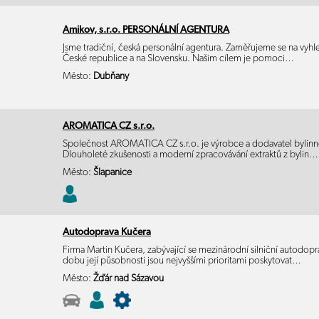
Amikov, s.r.o. PERSONÁLNÍ AGENTURA
Jsme tradiční, česká personální agentura. Zaměřujeme se na vyhl
České republice a na Slovensku. Našim cílem je pomoci…
Město:
Dubňany
AROMATICA CZ s.r.o.
Společnost AROMATICA CZ s.r.o. je výrobce a dodavatel bylinné
Dlouholeté zkušenosti a moderní zpracovávání extraktů z bylin…
Město:
Šlapanice
Autodoprava Kučera
Firma Martin Kučera, zabývající se mezinárodní silniční autodop
dobu její působnosti jsou nejvyššími prioritami poskytovat…
Město:
Žďár nad Sázavou