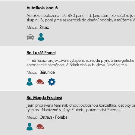
Autoškola Janouš
Autoškola založena 1.7.1990 panem B. Janoušem. Ze začátku jsm
skupinu B, poté jsme se rozrostli do dnešní podoby a můžeme
Město:
Žatec
Bc. Lukáš Francl
Firma nabízí projektování vytápění, rozvodů plynu a energetick
energetické náročnosti či štítek obálky budovy. Neváhejte a…
Město:
Běrunice
Bc. Magda Frkalová
Jsem připravena Vám nabídnout odbornou konzultaci, osobitý př
rychlost. Nabízené služby: * účetní poradenství * vedení…
Město:
Ostrava - Poruba