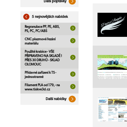
Další poptávky
5 nejnovějších nabídek
Regranulace PP, PE, ABS,
PS, PC, PC/ABS
CNC plazmové řezání
materiálu
Použité krabice - VŠE
PŘIPRAVENO NA SKLADĚ !
PŘES 30 DRUHŮ - SKLAD
OLOMOUC
Přídavné zařízení k TS -
jednostranné
Filament PLA od 179,- na
www.tiskve3d.cz
Další nabídky