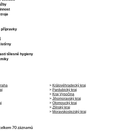
užby
innost
troje
 přípravky
í
istírny
asti tělesné hygieny
amiky
Praha
>
Královéhradecký kraj
aj
>
Pardubický kraj
>
Kraj Vysočina
>
Jihomoravský kraj
aj
>
Olomoucký kraj
>
Zlínský kraj
>
Moravskoslezský kraj
 celkem 70 záznamů