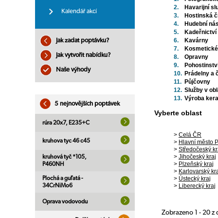
2.
Havarijní sl
Kalendář akcí
3.
Hostinská č
4.
Hudební nás
5.
Kadeřnictví
6.
Kavárny
Jak zadat poptávku?
7.
Kosmetické
Jak vytvořit nabídku?
8.
Opravny
9.
Pohostinstv
Naše výhody
10.
Prádelny a č
11.
Půjčovny
12.
Služby v obl
13.
Výroba ker
5 nejnovějších poptávek
Vyberte oblast
rúra 20x7, E235+C
>
Celá ČR
kruhova tyc 46 c45
>
Hlavní město 
>
Středočeský kr
>
Jihočeský kraj
kruhová tyč *105,
>
Plzeňský kraj
P460NH
>
Karlovarský kr
Plochá a guľatá -
>
Ústecký kraj
34CrNiMo6
>
Liberecký kraj
Oprava vodovodu
Zobrazeno 1 - 20 z