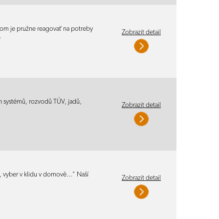
ľom je pružne reagovať na potreby
Zobrazit detail
…
h systémů, rozvodů TÚV, jadů,
Zobrazit detail
vě, vyber v klidu v domově..." Naší
Zobrazit detail