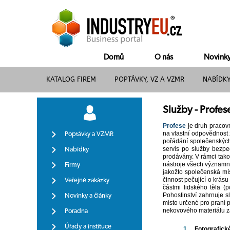
Domů
O nás
Novink
KATALOG FIREM
POPTÁVKY, VZ A VZMR
NABÍDK
Služby - Profese
Profese
je druh pracovn
na vlastní odpovědnost
Poptávky a VZMR
pořádání společenských 
servis po služby bezpe
Nabídky
prodávány. V rámci tak
nástroje všech významný
Firmy
jakožto společenská mís
činnost pečující o krásu
Veřejné zakázky
částmi lidského těla (
Pohostinství zahrnuje s
Novinky a články
místo určené pro praní 
nekovového materiálu za 
Poradna
Úřady a instituce
1.
Fotografické