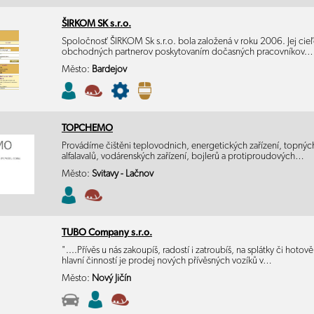
ŠIRKOM SK s.r.o.
Spoločnosť ŠIRKOM Sk s.r.o. bola založená v roku 2006. Jej cie
obchodných partnerov poskytovaním dočasných pracovníkov.
Město:
Bardejov
TOPCHEMO
Provádíme čištěni teplovodnich, energetických zařízení, topnýc
alfalavalů, vodárenských zařízení, bojlerů a protiproudových…
Město:
Svitavy - Lačnov
TUBO Company s.r.o.
"....Přívěs u nás zakoupíš, radostí i zatroubíš, na splátky či hoto
hlavní činností je prodej nových přívěsných vozíků v…
Město:
Nový Jičín