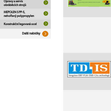
Opravy a servis
obráběcích strojů
MEPOLEN S PP-S,
nehořlavý polypropylen
Konstrukční legovaná ocel
Další nabídky