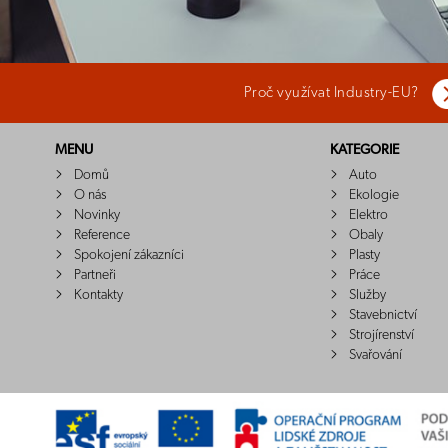
Proč využívat Industry-EU?
MENU
KATEGORIE
Domů
Auto
O nás
Ekologie
Novinky
Elektro
Reference
Obaly
Spokojení zákazníci
Plasty
Partneři
Práce
Kontakty
Služby
Stavebnictví
Strojírenství
Svařování