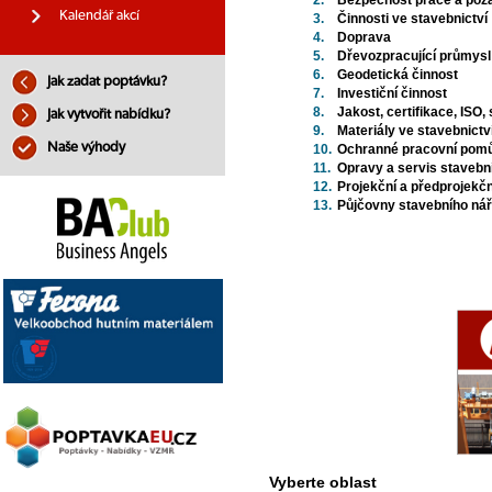
2.
Bezpečnost práce a pož
Kalendář akcí
3.
Činnosti ve stavebnictví
4.
Doprava
5.
Dřevozpracující průmysl 
6.
Geodetická činnost
Jak zadat poptávku?
7.
Investiční činnost
8.
Jakost, certifikace, ISO,
Jak vytvořit nabídku?
9.
Materiály ve stavebnictv
Naše výhody
10.
Ochranné pracovní pom
11.
Opravy a servis stavebn
12.
Projekční a předprojekčn
13.
Půjčovny stavebního nář
Vyberte oblast