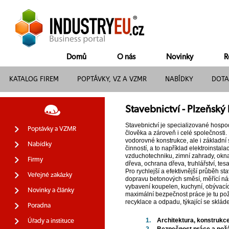
Domů
O nás
Novinky
R
KATALOG FIREM
POPTÁVKY, VZ A VZMR
NABÍDKY
DOTA
Stavebnictví - Plzeňský 
Stavebnictví je specializované hospod
Poptávky a VZMR
člověka a zároveň i celé společnosti. M
vodorovné konstrukce, ale i základní 
Nabídky
činností, a to například elektroinstala
vzduchotechniku, zimní zahrady, okna 
Firmy
dřeva, ochrana dřeva, truhlářství, tes
Pro rychlejší a efektivnější průběh st
Veřejné zakázky
dopravu betonových směsí, měřící nástr
vybavení koupelen, kuchyní, obývacích
Novinky a články
maximální bezpečnost práce je tu požá
recyklace a odpadu, týkající se sklá
Poradna
1.
Architektura, konstrukce
Úřady a instituce