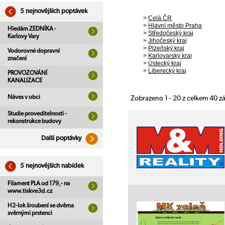
5 nejnovějších poptávek
>
Celá ČR
>
Hlavní město Praha
Hledám ZEDNÍKA -
>
Středočeský kraj
Karlovy Vary
>
Jihočeský kraj
>
Plzeňský kraj
Vodorovné dopravní
>
Karlovarský kraj
značení
>
Ústecký kraj
>
Liberecký kraj
PROVOZOVÁNÍ
KANALIZACE
Náves v obci
Zobrazeno 1 - 20 z celkem 40 
Studie proveditelnosti -
rekonstrukce budovy
Další poptávky
5 nejnovějších nabídek
Filament PLA od 179,- na
www.tiskve3d.cz
H2-lok šroubení se dvěma
svěrnými prstenci