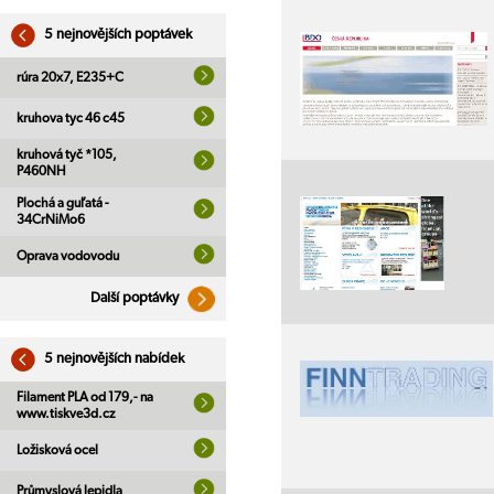
5 nejnovějších poptávek
rúra 20x7, E235+C
kruhova tyc 46 c45
kruhová tyč *105,
P460NH
Plochá a guľatá -
34CrNiMo6
Oprava vodovodu
Další poptávky
5 nejnovějších nabídek
Filament PLA od 179,- na
www.tiskve3d.cz
Ložisková ocel
Průmyslová lepidla