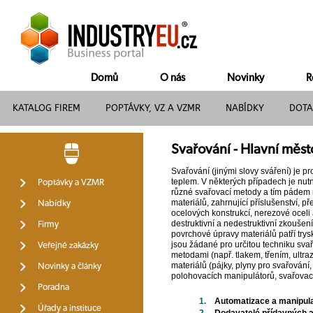
Domů
O nás
Novinky
R
KATALOG FIREM
POPTÁVKY, VZ A VZMR
NABÍDKY
DOTA
Svařování - Hlavní měst
Svařování (jinými slovy sváření) je p
teplem. V některých případech je nutn
Poptávky a VZMR
různé svařovací metody a tím pádem rů
materiálů, zahrnující příslušenství, p
Nabídky
ocelových konstrukcí, nerezové oceli
destruktivní a nedestruktivní zkoušen
Firmy
povrchové úpravy materiálů patří trys
jsou žádané pro určitou techniku sva
Veřejné zakázky
metodami (např. tlakem, třením, ultr
materiálů (pájky, plyny pro svařování,
Novinky a články
polohovacích manipulátorů, svařovacíc
Poradna
1.
Automatizace a manipul
Úřady a instituce