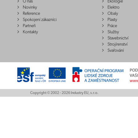
O nás
Ekologie
Novinky
Elektro
Reference
Obaly
Spokojení zákazníci
Plasty
Partneři
Práce
Kontakty
Služby
Stavebnictví
Strojírenství
Svařování
Copyright © 2002 - 2026 Industry EU, s.r.o.