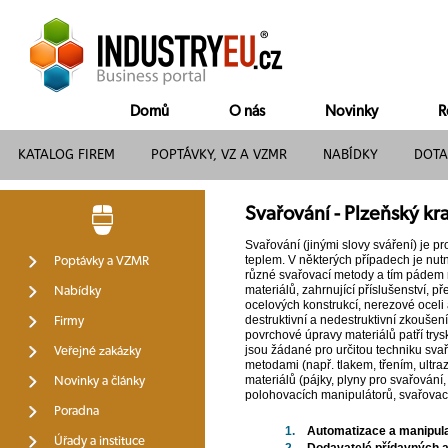
Domů
O nás
Novinky
R
KATALOG FIREM
POPTÁVKY, VZ A VZMR
NABÍDKY
DOTA
Svařování - Plzeňský kra
Svařování (jinými slovy sváření) je p
teplem. V některých případech je nutn
Poptávky a VZMR
různé svařovací metody a tím pádem rů
materiálů, zahrnující příslušenství, p
Nabídky
ocelových konstrukcí, nerezové oceli
destruktivní a nedestruktivní zkoušen
Firmy
povrchové úpravy materiálů patří trys
jsou žádané pro určitou techniku sva
Veřejné zakázky
metodami (např. tlakem, třením, ultr
materiálů (pájky, plyny pro svařování,
Novinky a články
polohovacích manipulátorů, svařovacíc
Poradna
1.
Automatizace a manipul
Úřady a instituce