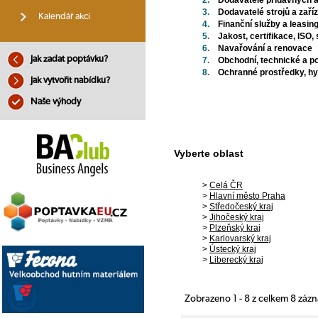
2.
Dodavatelé přídavných 
3.
Dodavatelé strojů a zaří
Kalendář akcí
4.
Finanční služby a leasin
5.
Jakost, certifikace, ISO,
6.
Navařování a renovace
Jak zadat poptávku?
7.
Obchodní, technické a p
8.
Ochranné prostředky, hygi
Jak vytvořit nabídku?
Naše výhody
Vyberte oblast
>
Celá ČR
>
Hlavní město Praha
>
Středočeský kraj
>
Jihočeský kraj
>
Plzeňský kraj
>
Karlovarský kraj
>
Ústecký kraj
>
Liberecký kraj
Zobrazeno 1 - 8 z celkem 8 záz