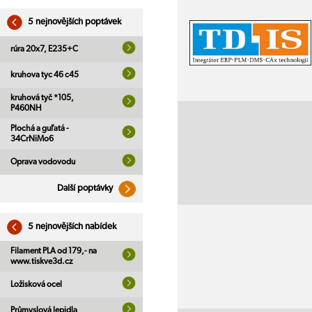
5 nejnovějších poptávek
rúra 20x7, E235+C
kruhova tyc 46 c45
kruhová tyč *105,
P460NH
Plochá a guľatá -
34CrNiMo6
Oprava vodovodu
Další poptávky
5 nejnovějších nabídek
Filament PLA od 179,- na
www.tiskve3d.cz
Ložisková ocel
Průmyslová lepidla