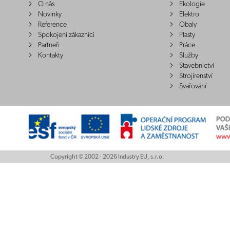
O nás
Ekologie
Novinky
Elektro
Reference
Obaly
Spokojení zákazníci
Plasty
Partneři
Práce
Kontakty
Služby
Stavebnictví
Strojírenství
Svařování
Copyright © 2002 - 2026 Industry EU, s.r.o.