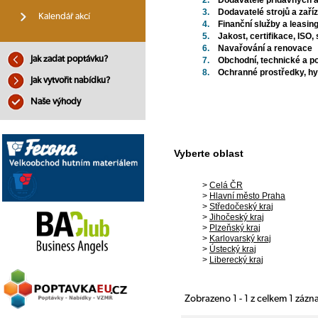
2.
Dodavatelé přídavných 
3.
Dodavatelé strojů a zaří
Kalendář akcí
4.
Finanční služby a leasin
5.
Jakost, certifikace, ISO,
6.
Navařování a renovace
Jak zadat poptávku?
7.
Obchodní, technické a p
8.
Ochranné prostředky, hygi
Jak vytvořit nabídku?
Naše výhody
Vyberte oblast
>
Celá ČR
>
Hlavní město Praha
>
Středočeský kraj
>
Jihočeský kraj
>
Plzeňský kraj
>
Karlovarský kraj
>
Ústecký kraj
>
Liberecký kraj
Zobrazeno 1 - 1 z celkem 1 záz