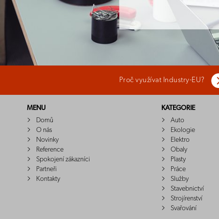
Proč využívat Industry-EU?
MENU
KATEGORIE
Domů
Auto
O nás
Ekologie
Novinky
Elektro
Reference
Obaly
Spokojení zákazníci
Plasty
Partneři
Práce
Kontakty
Služby
Stavebnictví
Strojírenství
Svařování