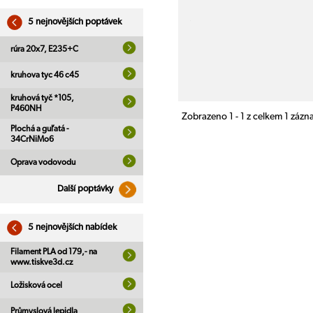
5 nejnovějších poptávek
rúra 20x7, E235+C
kruhova tyc 46 c45
kruhová tyč *105,
P460NH
Zobrazeno 1 - 1 z celkem 1 záz
Plochá a guľatá -
34CrNiMo6
Oprava vodovodu
Další poptávky
5 nejnovějších nabídek
Filament PLA od 179,- na
www.tiskve3d.cz
Ložisková ocel
Průmyslová lepidla