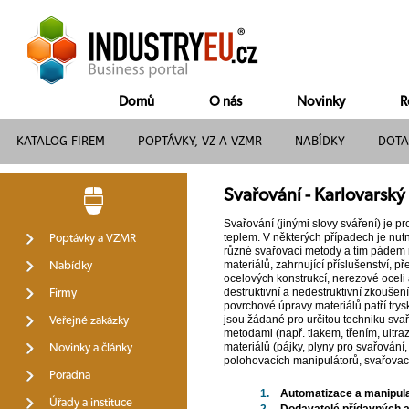
Domů
O nás
Novinky
R
KATALOG FIREM
POPTÁVKY, VZ A VZMR
NABÍDKY
DOTA
Svařování - Karlovarský 
Svařování (jinými slovy sváření) je p
teplem. V některých případech je nutn
Poptávky a VZMR
různé svařovací metody a tím pádem rů
materiálů, zahrnující příslušenství, p
Nabídky
ocelových konstrukcí, nerezové oceli
destruktivní a nedestruktivní zkoušen
Firmy
povrchové úpravy materiálů patří trys
jsou žádané pro určitou techniku sva
Veřejné zakázky
metodami (např. tlakem, třením, ultr
materiálů (pájky, plyny pro svařování,
Novinky a články
polohovacích manipulátorů, svařovacíc
Poradna
1.
Automatizace a manipul
Úřady a instituce