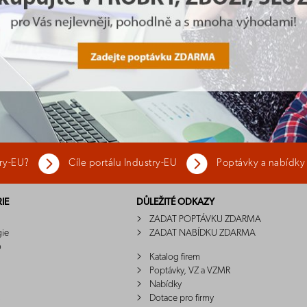
try-EU?
Cíle portálu Industry-EU
Poptávky a nabídky
IE
DŮLEŽITÉ ODKAZY
ZADAT POPTÁVKU ZDARMA
gie
ZADAT NABÍDKU ZDARMA
o
Katalog firem
Poptávky, VZ a VZMR
Nabídky
Dotace pro firmy