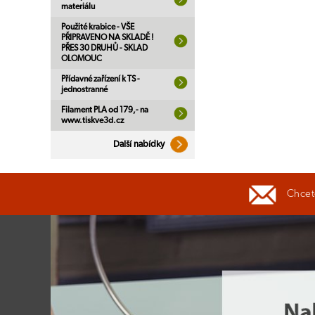
materiálu
Použité krabice - VŠE
PŘIPRAVENO NA SKLADĚ !
PŘES 30 DRUHŮ - SKLAD
OLOMOUC
Přídavné zařízení k TS -
jednostranné
Filament PLA od 179,- na
www.tiskve3d.cz
Další nabídky
Chcete