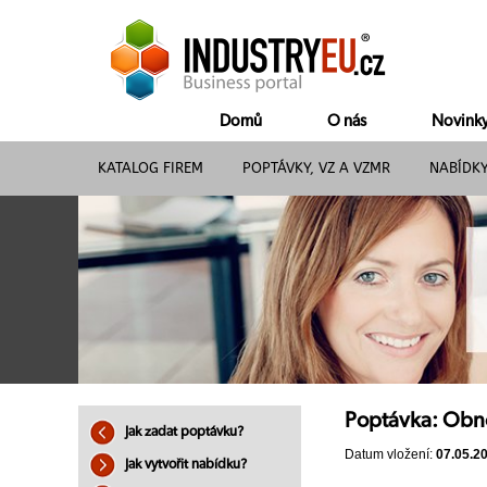
Domů
O nás
Novink
KATALOG FIREM
POPTÁVKY, VZ A VZMR
NABÍDK
Poptávka: Obn
Jak zadat poptávku?
Datum vložení:
07.05.2
Jak vytvořit nabídku?