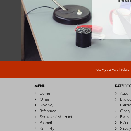
Proč využívat Indus
MENU
KATEGOR
Domů
Auto
O nás
Ekolo
Novinky
Elektr
Reference
Obaly
Spokojení zákazníci
Plasty
Partneři
Práce
Kontakty
Služby