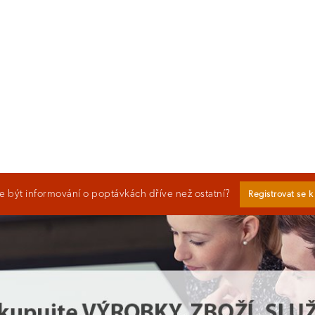
 být informování o poptávkách dříve než ostatní?
Registrovat se 