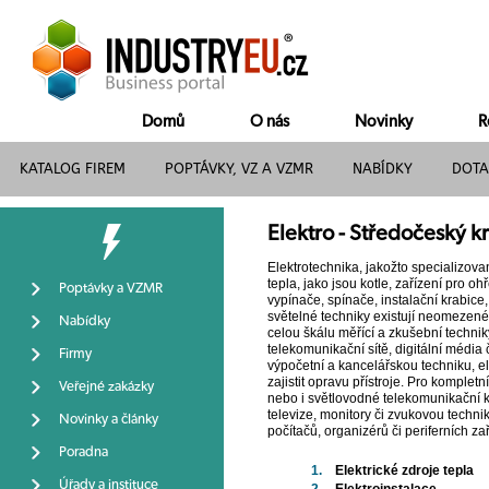
Domů
O nás
Novinky
R
KATALOG FIREM
POPTÁVKY, VZ A VZMR
NABÍDKY
DOTA
Elektro - Středočeský kr
Elektrotechnika, jakožto specializov
tepla, jako jsou kotle, zařízení pro o
Poptávky a VZMR
vypínače, spínače, instalační krabice
světelné techniky existují neomezené 
Nabídky
celou škálu měřící a zkušební technik
telekomunikační sítě, digitální médi
Firmy
výpočetní a kancelářskou techniku, el
zajistit opravu přístroje. Pro komple
Veřejné zakázky
nebo i světlovodné telekomunikační ka
televize, monitory či zvukovou techn
Novinky a články
počítačů, organizérů či periferních za
Poradna
1.
Elektrické zdroje tepla
Úřady a instituce