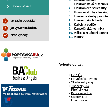
2.
Elektroinstalace
3.
Elektroinstalační techni
Kalendář akcí
4.
Elektronické součástky
5.
Finanční služby a leasin
6.
Internet a služby pro int
7.
Internetové obchody
Jak zadat poptávku?
8.
Kabely a vodiče
Jak vytvořit nabídku?
9.
Kancelářská technika
10.
Měřicí a zkušební techni
Naše výhody
11.
Motory
Vyberte oblast
>
Celá ČR
>
Hlavní město Praha
>
Středočeský kraj
>
Jihočeský kraj
>
Plzeňský kraj
>
Karlovarský kraj
>
Ústecký kraj
>
Liberecký kraj