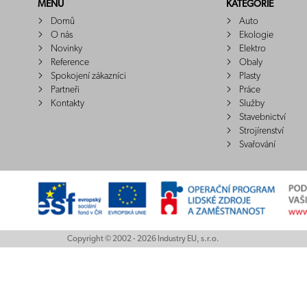
MENU
KATEGORIE
Domů
Auto
O nás
Ekologie
Novinky
Elektro
Reference
Obaly
Spokojení zákazníci
Plasty
Partneři
Práce
Kontakty
Služby
Stavebnictví
Strojírenství
Svařování
Copyright © 2002 - 2026 Industry EU, s.r.o.