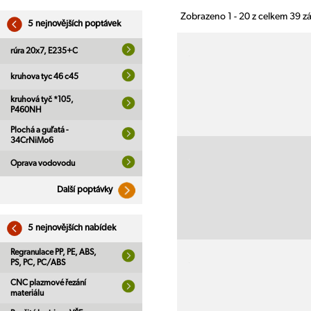
Zobrazeno 1 - 20 z celkem 39 
5 nejnovějších poptávek
rúra 20x7, E235+C
kruhova tyc 46 c45
kruhová tyč *105,
P460NH
Plochá a guľatá -
34CrNiMo6
Oprava vodovodu
Další poptávky
5 nejnovějších nabídek
Regranulace PP, PE, ABS,
PS, PC, PC/ABS
CNC plazmové řezání
materiálu