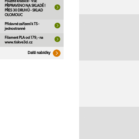
Použité krabice - VŠE
PŘIPRAVENO NA SKLADĚ !
PŘES 30 DRUHŮ - SKLAD
OLOMOUC
Přídavné zařízení k TS -
jednostranné
Filament PLA od 179,- na
www.tiskve3d.cz
Další nabídky