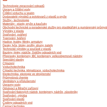
Technologie zpracování odpadů
Úpravy a čištění vody
Čištění vzduchu a spalin
Dodavatelé výrobků a polotovarů z plastů a pryže
Služby - technologie
Materiály - plasty, pryže a kaučuky
Obchodní technické a poradenské služby pro plastikářský a gumárenský průmys
Výrobky z plastu
Svařování, sváření
Tvarování, tváření
Hadice, trubky, fitinky, armatury
Desky, tyče, bloky, profily, struny, palety
Technické výrobky a součásti z plastů
Bazény, jímky, nádrže, čističky odpadních vod
Přepravky, kontejnery, IBC kontejnery, velkoobjemové nádoby
Speciální stavby
Chlazení
Vzduchotechnika
Chladící technika, klimatizace, vzduchotechnika
Ekotechnika, ekologie ve strojírenství
Průmyslová chemie
Ventilátory a příslušenství
Úpravny vody
Odsávací a filtrační zařízení
Svařování tlakových nádob, kontejnery, nádrže, zásobníky
Svařování - výroba
Svařování plastů
Čistírny odpadních vod
Čerpací technika