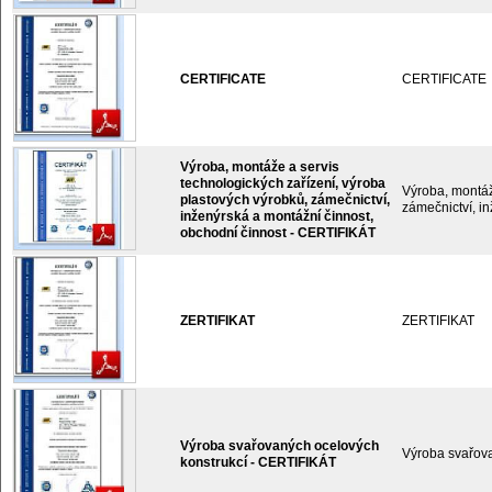
CERTIFICATE
CERTIFICATE
Výroba, montáže a servis
technologických zařízení, výroba
Výroba, montáž
plastových výrobků, zámečnictví,
zámečnictví, i
inženýrská a montážní činnost,
obchodní činnost - CERTIFIKÁT
ZERTIFIKAT
ZERTIFIKAT
Výroba svařovaných ocelových
Výroba svařov
konstrukcí - CERTIFIKÁT