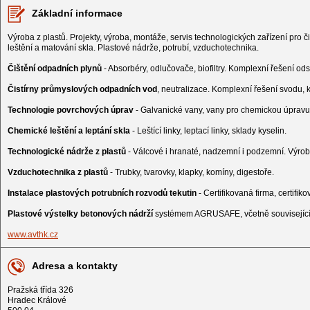
Základní informace
Výroba z plastů. Projekty, výroba, montáže, servis technologických zařízení pro 
leštění a matování skla. Plastové nádrže, potrubí, vzduchotechnika.
Čištění odpadních plynů
- Absorbéry, odlučovače, biofiltry. Komplexní řešení ods
Čistírny průmyslových odpadních vod
, neutralizace. Komplexní řešení svodu, 
Technologie povrchových úprav
- Galvanické vany, vany pro chemickou úpravu 
Chemické leštění a leptání skla
- Leštící linky, leptací linky, sklady kyselin.
Technologické nádrže z plastů
- Válcové i hranaté, nadzemní i podzemní. Výroba
Vzduchotechnika z plastů
- Trubky, tvarovky, klapky, komíny, digestoře.
Instalace plastových potrubních rozvodů tekutin
- Certifikovaná firma, certifiko
Plastové výstelky betonových nádrží
systémem AGRUSAFE, včetně souvisejícíc
www.avthk.cz
Adresa a kontakty
Pražská třída 326
Hradec Králové