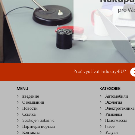
Proč využívat Industry-EU?
MENU
KATEGORIE
введение
Автомобили
О компании
Экология
Новости
Электротехника
Ссылка
Упаковка
Spokojení zákazníci
Пластмассы
Партнеры портала
Práce
Контакты
Услуги