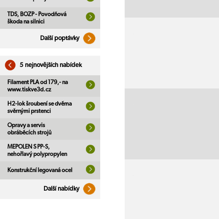
TDS, BOZP - Povodňová
škoda na silnici
Další poptávky
5 nejnovějších nabídek
Filament PLA od 179,- na
www.tiskve3d.cz
H2-lok šroubení se dvěma
svěrnými prstenci
Opravy a servis
obráběcích strojů
MEPOLEN S PP-S,
nehořlavý polypropylen
Konstrukční legovaná ocel
Další nabídky