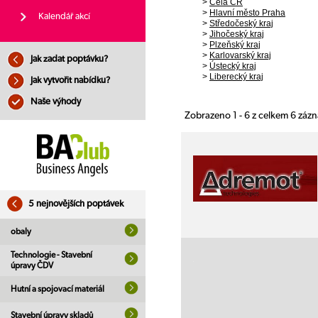
>
Celá ČR
>
Hlavní město Praha
Kalendář akcí
>
Středočeský kraj
>
Jihočeský kraj
>
Plzeňský kraj
>
Karlovarský kraj
Jak zadat poptávku?
>
Ústecký kraj
>
Liberecký kraj
Jak vytvořit nabídku?
Naše výhody
Zobrazeno 1 - 6 z celkem 6 záz
5 nejnovějších poptávek
obaly
Technologie - Stavební
úpravy ČDV
Hutní a spojovací materiál
Stavební úpravy skladů