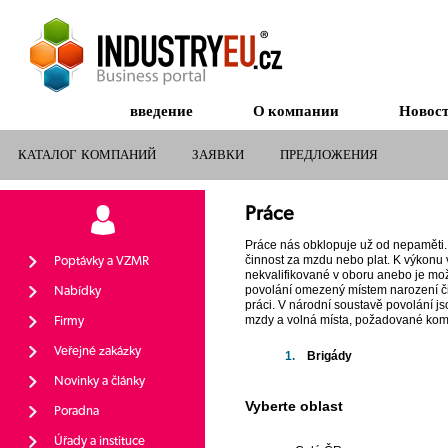
введение
О компании
Новос
КАТАЛОГ КОМПАНИЙ
ЗАЯВКИ
ПРЕДЛОЖЕНИЯ
СУБСИДИИ ДЛЯ КОМПАНИЙ
Práce
Práce nás obklopuje už od nepaměti. 
činnost za mzdu nebo plat. K výkonu v
Poptávky a VZMR
nekvalifikované v oboru anebo je možn
povolání omezený místem narození či
Nabídky
práci. V národní soustavě povolání j
mzdy a volná místa, požadované komp
Firmy
Veřejné zakázky
1.
Brigády
Novinky a články
Vyberte oblast
Poradna
Úřady a instituce