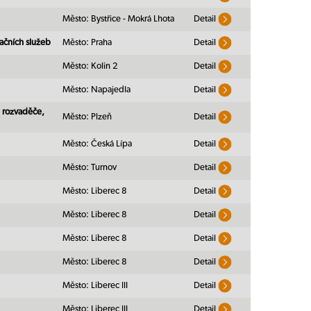
Město: Bystřice - Mokrá Lhota
Detail
čních služeb
Město: Praha
Detail
Město: Kolin 2
Detail
Město: Napajedla
Detail
 rozvaděče,
Město: Plzeň
Detail
Město: Česká Lípa
Detail
Město: Turnov
Detail
Město: Liberec 8
Detail
Město: Liberec 8
Detail
Město: Liberec 8
Detail
Město: Liberec 8
Detail
Město: Liberec III
Detail
Město: Liberec III
Detail