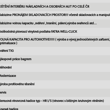
IŠTĚNÍ INTERIÉRU NÁKLADNÍCH A OSOBNÍCH AUT PO CELÉ ČR
abízíme PRONÁJEM SKLADOVACÍCH PROSTOR!!! včetně skladovacích a manipula
abízíme volnou kapacitu ,sváření ,hranění, pálení,výroba svařenců atd...
oděodolná plovoucí vinylová podlaha FATRA WELL-CLICK
OLNÁ KAPACITA PRO AUTOMOTIVE!!!!! ( výroba a vývoj jednoúčelových zařízení,
ptimalizace )
váření TIG
ýkopové práce bagrem
těhování
odernizace
ýroba profilového těsnění
ervis
erezová vlnovcová hadice typ - HR I/S (vlnovec s běžným kruhovým vlněním)
ovové hadice