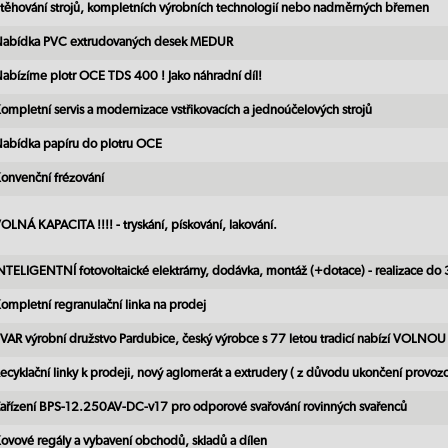
těhování strojů, kompletních výrobních technologií nebo nadměrných břemen
abídka PVC extrudovaných desek MEDUR
abízíme plotr OCE TDS 400 ! Jako náhradní díl!
ompletní servis a modernizace vstřikovacích a jednoúčelových strojů
abídka papíru do plotru OCE
onvenční frézování
OLNÁ KAPACITA !!!! - tryskání, pískování, lakování.
NTELIGENTNÍ fotovoltaické elektrárny, dodávka, montáž (+dotace) - realizace do
ompletní regranulační linka na prodej
VAR výrobní družstvo Pardubice, český výrobce s 77 letou tradicí nabízí VOLN
ecyklační linky k prodeji, nový aglomerát a extrudery ( z důvodu ukončení provoz
ařízení BPS-12.250AV-DC-v17 pro odporové svařování rovinných svařenců
ovové regály a vybavení obchodů, skladů a dílen