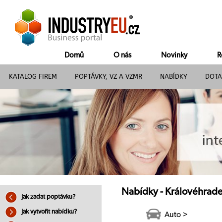
Domů
O nás
Novinky
R
KATALOG FIREM
POPTÁVKY, VZ A VZMR
NABÍDKY
DOTA
Nabídky - Královéhrade
Jak zadat poptávku?
Jak vytvořit nabídku?
Auto >