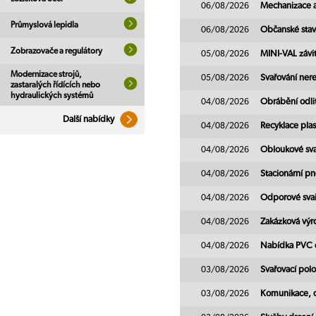
06/08/2026
Mechanizace 
Průmyslová lepidla
06/08/2026
Občanské stav
Zobrazovače a regulátory
05/08/2026
MINI-VAL závit
Modernizace strojů,
05/08/2026
Svařování nere
zastaralých řídících nebo
hydraulických systémů
04/08/2026
Obrábění odli
Další nabídky
04/08/2026
Recyklace plas
04/08/2026
Obloukové sv
04/08/2026
Stacionární p
04/08/2026
Odporové svař
04/08/2026
Zakázková vý
04/08/2026
Nabídka PVC 
03/08/2026
Svařovací pol
03/08/2026
Komunikace, 