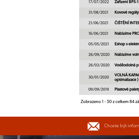
17/07/2022
Zařízení BPS-
31/08/2021
Kovové regály
21/06/2021
ČIŠTĚNÍ INT
16/06/2021
Nabízíme PRO
05/05/2021
Eshop s elekt
26/09/2020
Nabízíme volno
26/03/2020
Voděodolná pl
VOLNÁ KAPACIT
30/01/2020
optimalizace )
09/09/2019
Plastové pale
Zobrazeno 1 - 50 z celkem 84 
Chcete být infor