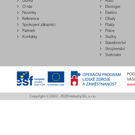
Domů
Auto
O nás
Ekologie
Novinky
Elektro
Reference
Obaly
Spokojení zákazníci
Plasty
Partneři
Práce
Kontakty
Služby
Stavebnictví
Strojírenství
Svařování
Copyright © 2002 - 2026 Industry EU, s.r.o.