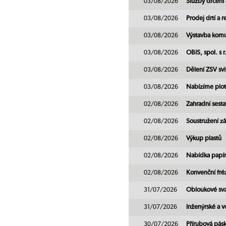
03/08/2026
Služby drcení 
03/08/2026
Prodej drtí a 
03/08/2026
Výstavba komu
03/08/2026
OBIS, spol. s 
03/08/2026
Dělení ZSV sv
03/08/2026
Nabízíme plot
02/08/2026
Zahradní sest
02/08/2026
Soustružení zá
02/08/2026
Výkup plastů
02/08/2026
Nabídka papír
02/08/2026
Konvenční fré
31/07/2026
Obloukové sv
31/07/2026
Inženýrské a 
30/07/2026
Přírubová pásk