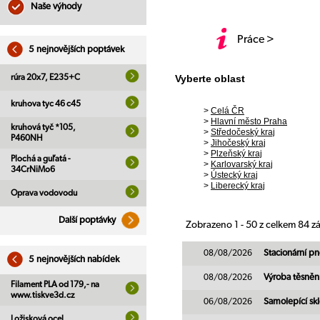
Naše výhody
Práce >
5 nejnovějších poptávek
rúra 20x7, E235+C
Vyberte oblast
kruhova tyc 46 c45
>
Celá ČR
>
Hlavní město Praha
kruhová tyč *105,
>
Středočeský kraj
P460NH
>
Jihočeský kraj
>
Plzeňský kraj
Plochá a guľatá -
>
Karlovarský kraj
34CrNiMo6
>
Ústecký kraj
>
Liberecký kraj
Oprava vodovodu
Další poptávky
Zobrazeno 1 - 50 z celkem 84 
08/08/2026
Stacionární p
5 nejnovějších nabídek
08/08/2026
Výroba těsněn
Filament PLA od 179,- na
www.tiskve3d.cz
06/08/2026
Samolepící sk
Ložisková ocel