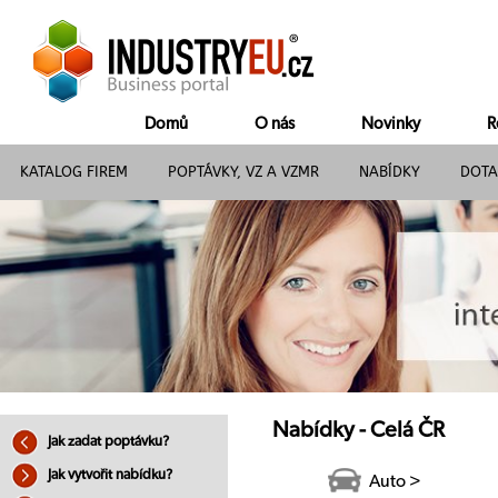
Domů
O nás
Novinky
R
KATALOG FIREM
POPTÁVKY, VZ A VZMR
NABÍDKY
DOTA
Nabídky - Celá ČR
Jak zadat poptávku?
Jak vytvořit nabídku?
Auto >