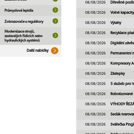
08/08/2026
Dřevěné podl
Průmyslová lepidla
08/08/2026
Volné kapacity
Zobrazovače a regulátory
08/08/2026
Výtahy
Modernizace strojů,
08/08/2026
Recyklace plas
zastaralých řídících nebo
hydraulických systémů
08/08/2026
Digitální záv
Další nabídky
08/08/2026
Permanentní 
08/08/2026
Kompresory A
08/08/2026
Záslepky
08/08/2026
5 služeb pro V
08/08/2026
Robotizované 
08/08/2026
VÝHODY ŘEZÁN
08/08/2026
Sedák tvarova
08/08/2026
Svářečka Ping