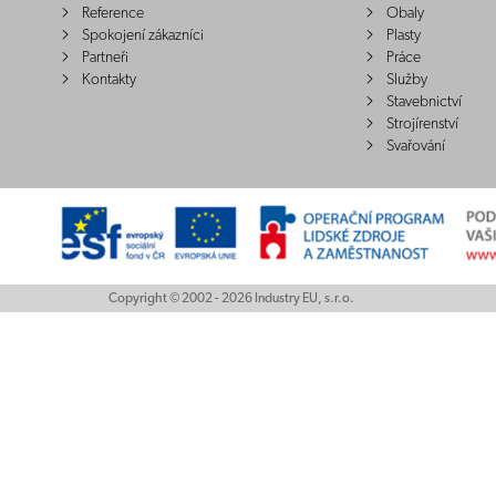
Reference
Obaly
Spokojení zákazníci
Plasty
Partneři
Práce
Kontakty
Služby
Stavebnictví
Strojírenství
Svařování
Copyright © 2002 - 2026 Industry EU, s.r.o.