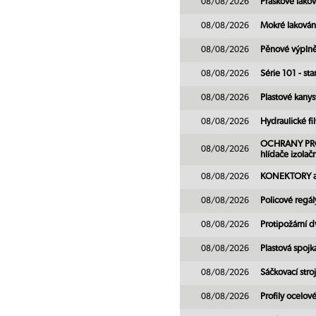
08/08/2026
Práškové lakov
08/08/2026
Mokré lakován
08/08/2026
Pěnové výpln
08/08/2026
Série 101 - st
08/08/2026
Plastové kanys
08/08/2026
Hydraulické fil
OCHRANY PROTI
08/08/2026
hlídače izolač
08/08/2026
KONEKTORY a 
08/08/2026
Policové regál
08/08/2026
Protipožární d
08/08/2026
Plastová spojka
08/08/2026
Sáčkovací stro
08/08/2026
Profily ocelov