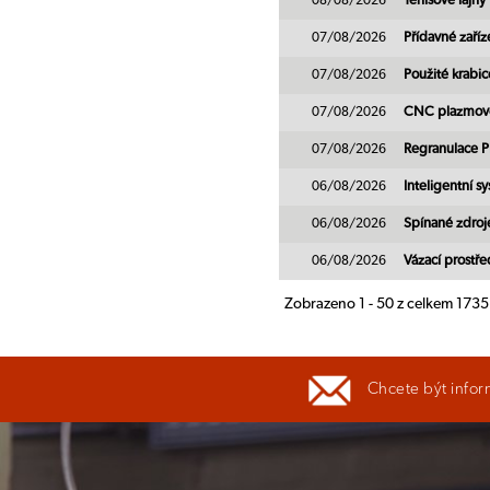
08/08/2026
Tenisové lajny
07/08/2026
Přídavné zaříz
07/08/2026
Použité krab
07/08/2026
CNC plazmové 
07/08/2026
Regranulace P
06/08/2026
Inteligentní sy
06/08/2026
Spínané zdro
06/08/2026
Vázací prostř
Zobrazeno 1 - 50 z celkem 173
Chcete být infor