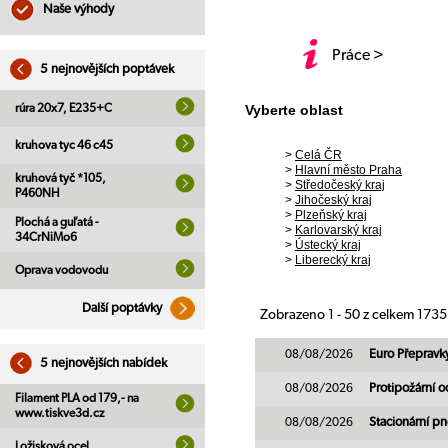
Naše výhody
Práce >
5 nejnovějších poptávek
rúra 20x7, E235+C
Vyberte oblast
kruhova tyc 46 c45
>
Celá ČR
>
Hlavní město Praha
kruhová tyč *105,
>
Středočeský kraj
P460NH
>
Jihočeský kraj
>
Plzeňský kraj
Plochá a guľatá -
>
Karlovarský kraj
34CrNiMo6
>
Ústecký kraj
>
Liberecký kraj
Oprava vodovodu
Další poptávky
Zobrazeno 1 - 50 z celkem 173
08/08/2026
Euro Přepravk
5 nejnovějších nabídek
08/08/2026
Protipožární 
Filament PLA od 179,- na
www.tiskve3d.cz
08/08/2026
Stacionární p
Ložisková ocel