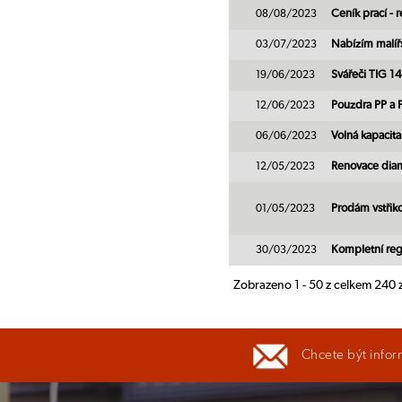
08/08/2023
Ceník prací - 
03/07/2023
Nabízím malířs
19/06/2023
Svářeči TIG 
12/06/2023
Pouzdra PP a
06/06/2023
Volná kapacita
12/05/2023
Renovace diam
01/05/2023
Prodám vstřiko
30/03/2023
Kompletní regr
Zobrazeno 1 - 50 z celkem 240
Chcete být infor