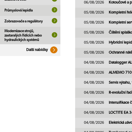
06/08/2026
Kotoučové a p
Průmyslová lepidla
05/08/2026
Kompletní řeš
Zobrazovače a regulátory
05/08/2026
Kompletní ser
Modernizace strojů,
05/08/2026
Čištění splaš
zastaralých řídících nebo
hydraulických systémů
05/08/2026
Hybridní lepi
Další nabídky
05/08/2026
Ochranné nátě
04/08/2026
Datalogger 
04/08/2026
ALMEMO 710 - 
04/08/2026
Servis výtahu
04/08/2026
R-evoluční řa
04/08/2026
Intenzifikace 
04/08/2026
LOCTITE EA 
04/08/2026
Elektrická záv