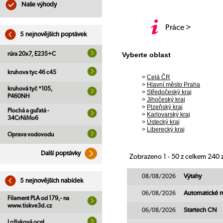
Naše výhody
Práce >
5 nejnovějších poptávek
rúra 20x7, E235+C
Vyberte oblast
kruhova tyc 46 c45
>
Celá ČR
>
Hlavní město Praha
kruhová tyč *105,
>
Středočeský kraj
P460NH
>
Jihočeský kraj
>
Plzeňský kraj
Plochá a guľatá -
>
Karlovarský kraj
34CrNiMo6
>
Ústecký kraj
>
Liberecký kraj
Oprava vodovodu
Další poptávky
Zobrazeno 1 - 50 z celkem 240
08/08/2026
Výtahy
5 nejnovějších nabídek
06/08/2026
Automatické r
Filament PLA od 179,- na
www.tiskve3d.cz
06/08/2026
Startech CN
Ložisková ocel