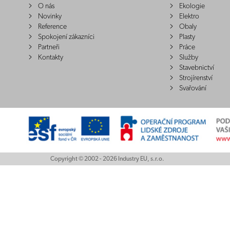
O nás
Ekologie
Novinky
Elektro
Reference
Obaly
Spokojení zákazníci
Plasty
Partneři
Práce
Kontakty
Služby
Stavebnictví
Strojírenství
Svařování
Copyright © 2002 - 2026 Industry EU, s.r.o.