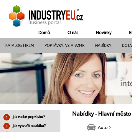
Domů
O nás
Novinky
R
KATALOG FIREM
POPTÁVKY, VZ A VZMR
NABÍDKY
DOTA
Nabídky - Hlavní město
Jak zadat poptávku?
Jak vytvořit nabídku?
Auto >