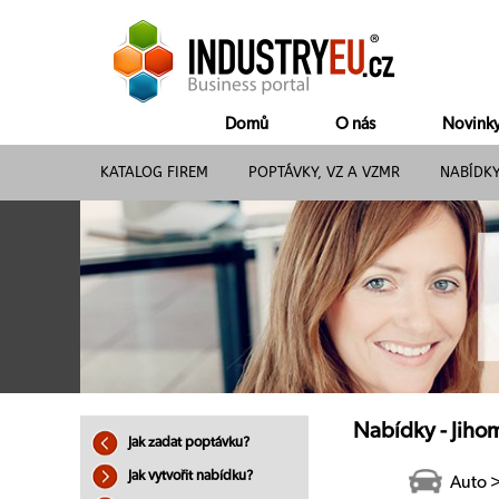
Domů
O nás
Novink
KATALOG FIREM
POPTÁVKY, VZ A VZMR
NABÍDK
Nabídky - Jiho
Jak zadat poptávku?
Jak vytvořit nabídku?
Auto 