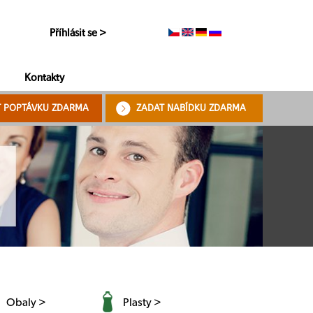
Příhlásit se >
Kontakty
T POPTÁVKU ZDARMA
ZADAT NABÍDKU ZDARMA
Obaly >
Plasty >