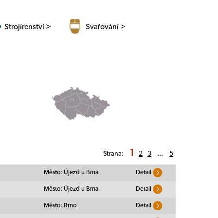
Strojírenství >
Svařování >
1
Strana:
2
3
...
5
Město: Újezd u Brna
Detail
Město: Újezd u Brna
Detail
Město: Brno
Detail