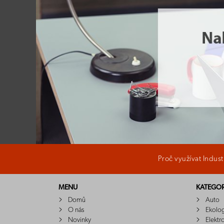
Proč využívat Indus
MENU
KATEGOR
Domů
Auto
O nás
Ekolo
Novinky
Elektr