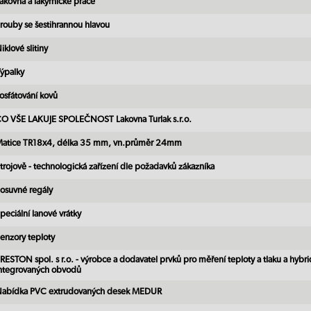
akovna a lakýrnické práce
rouby se šestihrannou hlavou
iklové slitiny
ýpalky
osfátování kovů
O VŠE LAKUJE SPOLEČNOST Lakovna Turlak s.r.o.
atice TR18x4, délka 35 mm, vn.průměr 24mm
trojově - technologická zařízení dle požadavků zákazníka
osuvné regály
peciální lanové vrátky
enzory teploty
RESTON spol. s r.o. - výrobce a dodavatel prvků pro měření teploty a tlaku a hybr
ntegrovaných obvodů
abídka PVC extrudovaných desek MEDUR