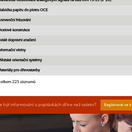
alvanické oddělovače analogových signálů na lištu DIN TS-35 (IP 20)
abídka papíru do plotru OCE
onvenční frézování
celové konstrukce
vislé dopravní značení
nformační vitríny
ěstské orientační systémy
ateriály pro dřevostavby
 celkem 225 záznamů
 být informování o poptávkách dříve než ostatní?
Registrovat se 