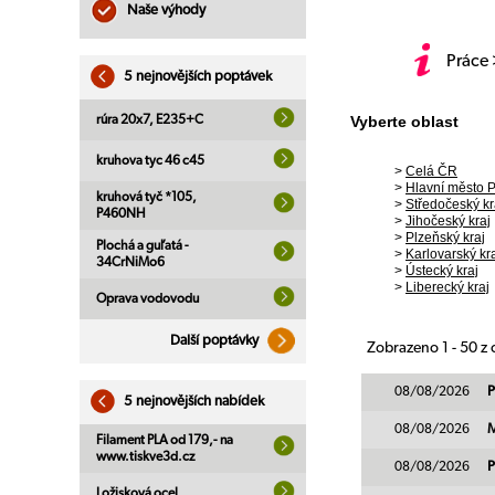
Naše výhody
Práce
5 nejnovějších poptávek
rúra 20x7, E235+C
Vyberte oblast
kruhova tyc 46 c45
>
Celá ČR
>
Hlavní město 
kruhová tyč *105,
>
Středočeský kr
P460NH
>
Jihočeský kraj
>
Plzeňský kraj
Plochá a guľatá -
>
Karlovarský kr
34CrNiMo6
>
Ústecký kraj
>
Liberecký kraj
Oprava vodovodu
Další poptávky
Zobrazeno 1 - 50 z
08/08/2026
P
5 nejnovějších nabídek
08/08/2026
M
Filament PLA od 179,- na
www.tiskve3d.cz
08/08/2026
P
Ložisková ocel