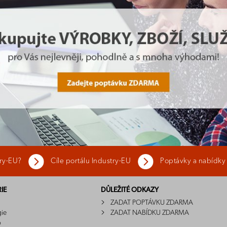
try-EU?
Cíle portálu Industry-EU
Poptávky a nabídky
IE
DŮLEŽITÉ ODKAZY
ZADAT POPTÁVKU ZDARMA
gie
ZADAT NABÍDKU ZDARMA
o