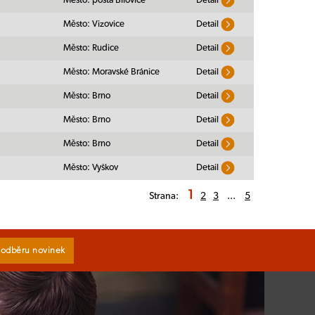
Město: pošta Bílovice
Detail
Město: Vizovice
Detail
Město: Rudice
Detail
Město: Moravské Bránice
Detail
Město: Brno
Detail
Město: Brno
Detail
Město: Brno
Detail
Město: Vyškov
Detail
1
Strana:
2
3
...
5
k odběru novinek