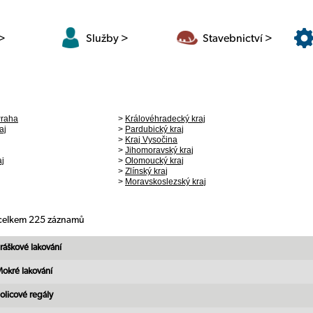
 >
Služby >
Stavebnictví >
Praha
>
Královéhradecký kraj
aj
>
Pardubický kraj
>
Kraj Vysočina
>
Jihomoravský kraj
aj
>
Olomoucký kraj
>
Zlínský kraj
>
Moravskoslezský kraj
 celkem 225 záznamů
ráškové lakování
okré lakování
olicové regály