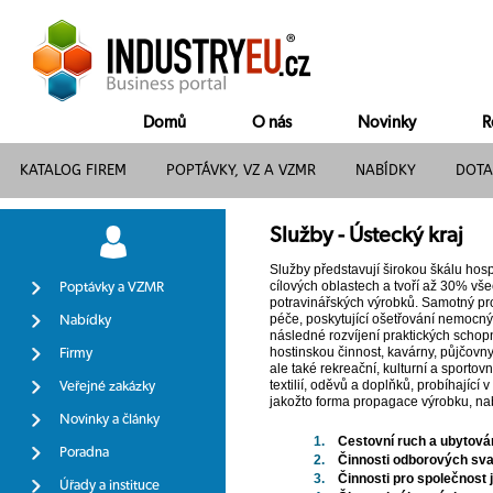
Domů
O nás
Novinky
R
KATALOG FIREM
POPTÁVKY, VZ A VZMR
NABÍDKY
DOTA
Služby - Ústecký kraj
Služby představují širokou škálu hosp
cílových oblastech a tvoří až 30% vše
Poptávky a VZMR
potravinářských výrobků. Samotný pro
péče, poskytující ošetřování nemocný
Nabídky
následné rozvíjení praktických schopn
hostinskou činnost, kavárny, půjčovny,
Firmy
ale také rekreační, kulturní a sportov
textilií, oděvů a doplňků, probíhající
Veřejné zakázky
jakožto forma propagace výrobku, nab
Novinky a články
1.
Cestovní ruch a ubytová
Poradna
2.
Činnosti odborových sv
3.
Činnosti pro společnost 
Úřady a instituce