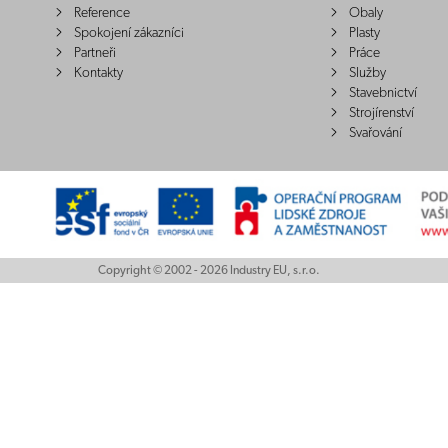
Reference
Obaly
Spokojení zákazníci
Plasty
Partneři
Práce
Kontakty
Služby
Stavebnictví
Strojírenství
Svařování
Copyright © 2002 - 2026 Industry EU, s.r.o.