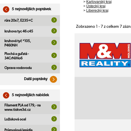
>
Karlovarský kraj
>
Ústecký kraj
5 nejnovějších poptávek
>
Liberecký kraj
rúra 20x7, E235+C
Zobrazeno 1 - 7 z celkem 7 záz
kruhova tyc 46 c45
kruhová tyč *105,
P460NH
Plochá a guľatá -
34CrNiMo6
Oprava vodovodu
Další poptávky
5 nejnovějších nabídek
Filament PLA od 179,- na
www.tiskve3d.cz
Ložisková ocel
Průmyslová lepidla