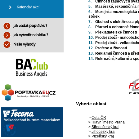
4.
Činnosti zájmových svaz
5.
Masérské, rekondiční a 
Kalendář akcí
6.
Muzejní a muzeologická 
sbírek
7.
Obchod s elektřinou a p
Jak zadat poptávku?
8.
Pátrací a ochranné činno
9.
Překladatelské činnosti
Jak vytvořit nabídku?
10.
Prodej zboží - maloobch
11.
Prodej zboží - velkoobc
Naše výhody
12.
Profese a živnosti
13.
Reklamní činnosti a pře
14.
Rekreační, kulturní a spo
Vyberte oblast
>
Celá ČR
>
Hlavní město Praha
>
Středočeský kraj
>
Jihočeský kraj
>
Plzeňský kraj