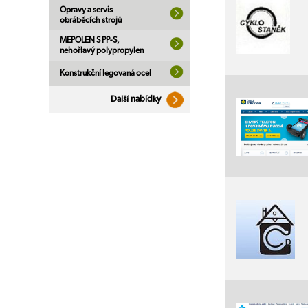
Opravy a servis
obráběcích strojů
MEPOLEN S PP-S,
nehořlavý polypropylen
Konstrukční legovaná ocel
Další nabídky