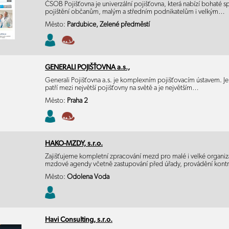
ČSOB Pojišťovna je univerzální pojišťovna, která nabízí bohaté s
pojištění občanům, malým a středním podnikatelům i velkým…
Město:
Pardubice, Zelené předměstí
GENERALI POJIŠŤOVNA a.s.,
Generali Pojišťovna a.s. je komplexním pojišťovacím ústavem. Je 
patří mezi největší pojišťovny na světě a je největším…
Město:
Praha 2
HAKO-MZDY, s.r.o.
Zajišťujeme kompletní zpracování mezd pro malé i velké organiz
mzdové agendy včetně zastupování před úřady, provádění kont
Město:
Odolena Voda
Havi Consulting, s.r.o.