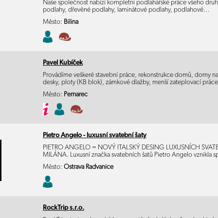
Naše společnost nabízí kompletní podlahářské práce všeho druhu
podlahy, dřevěné podlahy, laminátové podlahy, podlahové…
Město:
Bilina
Pavel Kubíček
Provádíme veškeré stavební práce, rekonstrukce domů, domy na 
desky, ploty (KB blok), zámkové dlažby, menší zateplovací prác
Město:
Pernarec
Pietro Angelo - luxusní svatební šaty
PIETRO ANGELO = NOVÝ ITALSKÝ DESING LUXUSNÍCH SVAT
MILÁNA. Luxusní značka svatebních šatů Pietro Angelo vznikla
Město:
Ostrava Radvanice
RockTrip s.r.o.