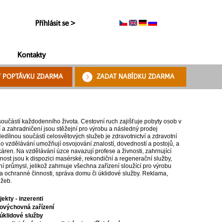
Příhlásit se >
Kontakty
T POPTÁVKU ZDARMA
ZADAT NABÍDKU ZDARMA
 součástí každodenního života. Cestovní ruch zajišťuje pobyty osob v
í a zahradničení jsou stěžejní pro výrobu a následný prodej
ílnou součástí celosvětových služeb je zdravotnictví a zdravotní
o vzdělávání umožňují osvojování znalostí, dovedností a postojů, a
áren. Na vzdělávání úzce navazují profese a živnosti, zahrnující
ejnost jsou k dispozici masérské, rekondiční a regenerační služby,
ilní průmysl, jelikož zahrnuje všechna zařízení sloužící pro výrobu
cí a ochranné činnosti, správa domu či úklidové služby. Reklama,
užeb.
kty - inzerenti
lovýchovná zařízení
úklidové služby