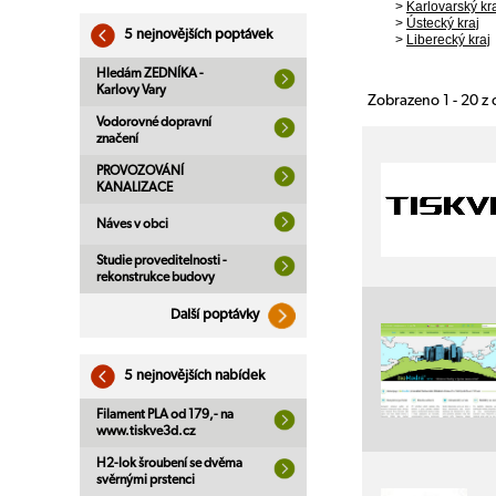
>
Karlovarský kr
>
Ústecký kraj
5 nejnovějších poptávek
>
Liberecký kraj
Hledám ZEDNÍKA -
Karlovy Vary
Zobrazeno 1 - 20 z
Vodorovné dopravní
značení
PROVOZOVÁNÍ
KANALIZACE
Náves v obci
Studie proveditelnosti -
rekonstrukce budovy
Další poptávky
5 nejnovějších nabídek
Filament PLA od 179,- na
www.tiskve3d.cz
H2-lok šroubení se dvěma
svěrnými prstenci