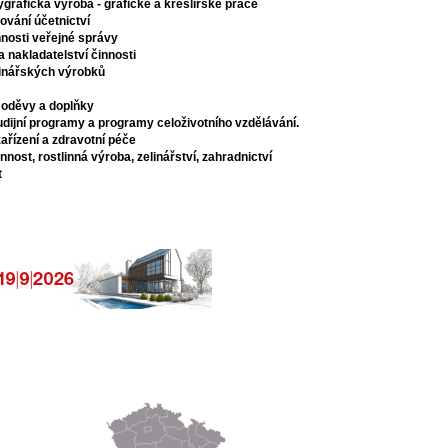
ygrafická výroba - grafické a kreslířské práce
ování účetnictví
nosti veřejné správy
a nakladatelství činnosti
inářských výrobků
í, oděvy a doplňky
udijní programy a programy celoživotního vzdělávání.
ařízení a zdravotní péče
nost, rostlinná výroba, zelinářství, zahradnictví
t