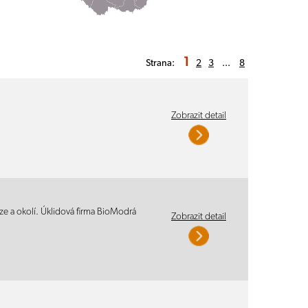
1
Strana:
2
3
...
8
Zobrazit detail
ze a okolí. Úklidová firma BioModrá
Zobrazit detail