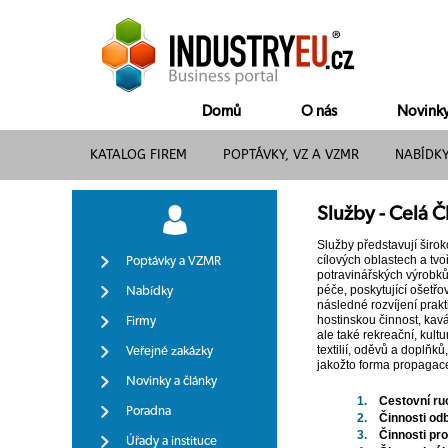
Domů
O nás
Novink
KATALOG FIREM
POPTÁVKY, VZ A VZMR
NABÍDK
Služby - Celá Č
Služby představují širo
cílových oblastech a tvo
Poptávky a VZMR
potravinářských výrobků
péče, poskytující ošetř
Nabídky
následné rozvíjení prakt
hostinskou činnost, kavá
Firmy
ale také rekreační, kultu
textilií, oděvů a doplňk
Veřejné zakázky
jakožto forma propagace
Novinky a články
1.
Cestovní ru
Poradna
2.
Činnosti od
3.
Činnosti pr
Úřady a instituce