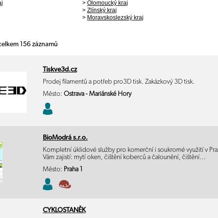
aj
>
Olomoucký kraj
>
Zlínský kraj
>
Moravskoslezský kraj
 celkem 156 záznamů
Tiskve3d.cz
Prodej filamentů a potřeb pro3D tisk. Zakázkový 3D tisk.
Město:
Ostrava - Mariánské Hory
BioModrá s.r.o.
Kompletní úklidové služby pro komerční i soukromé využití v Pra
Vám zajistí: mytí oken, čištění koberců a čalounění, čištění…
Město:
Praha 1
CYKLOSTANĚK