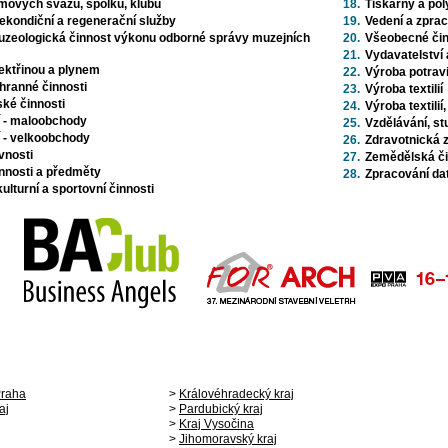
jmových svazů, spolků, klubů
18.
Tiskárny a pol
ekondiční a regenerační služby
19.
Vedení a zprac
uzeologická činnost výkonu odborné správy muzejních
20.
Všeobecné čin
21.
Vydavatelství 
ektřinou a plynem
22.
Výroba potrav
chranné činnosti
23.
Výroba textilií
ské činnosti
24.
Výroba textili
í - maloobchody
25.
Vzdělávání, st
í - velkoobchody
26.
Zdravotnická z
vnosti
27.
Zemědělská čin
nnosti a předměty
28.
Zpracování da
ulturní a sportovní činnosti
Praha
>
Královéhradecký kraj
aj
>
Pardubický kraj
>
Kraj Vysočina
>
Jihomoravský kraj