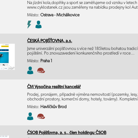
Na jízdní kola,doplňky a sport se zaměřujeme od vzniku v letec
www.cyklostanek.cz jsou zaměřeny na nabídku prodejny kol Auth
Město:
Ostrava - Michálkovice
ČESKÁ POJIŠŤOVNA, a.s.
Jsme univerzální pojišťovnou s více než 185letou bohatou tradicí
pojištění. Po znovuzavedení konkurenčního prostředí v roce…
Město:
Praha 1
ČM Vysočina realitní kancelář
Prodej, pronájem, případně výměna nemovitostí (pozemky, lesy, 
obchodní prostory, komerční domy, hotely, továrny). Kompletn
Město:
Havlíčkův Brod
ČSOB Pojišťovna, a. s., člen holdingu ČSOB