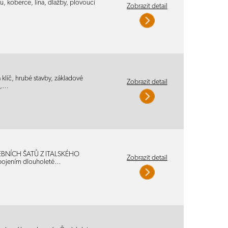
, koberce, lina, dlažby, plovoucí
Zobrazit detail
klíč, hrubé stavby, základové
Zobrazit detail
e,…
EBNÍCH ŠATŮ Z ITALSKÉHO
Zobrazit detail
 spojením dlouholeté…