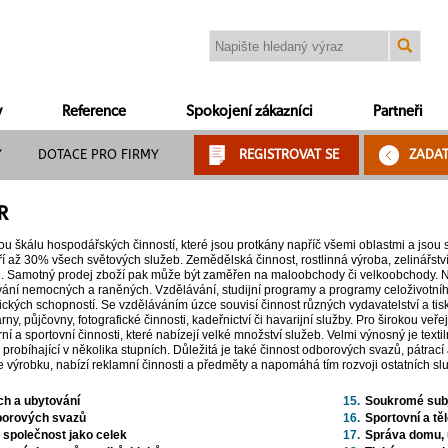
y
Reference
Spokojení zákazníci
Partneři
Y
DOTACE PRO FIRMY
REGISTROVAT SE
ZADA
R
kou škálu hospodářských činností, které jsou protkány napříč všemi oblastmi a jsou
ří až 30% všech světových služeb. Zemědělská činnost, rostlinná výroba, zelinářstv
. Samotný prodej zboží pak může být zaměřen na maloobchody či velkoobchody. Ned
ování nemocných a raněných. Vzdělávání, studijní programy a programy celoživotníh
ických schopností. Se vzděláváním úzce souvisí činnost různých vydavatelství a tisk
rny, půjčovny, fotografické činnosti, kadeřnictví či havarijní služby. Pro širokou veř
rní a sportovní činnosti, které nabízejí velké množství služeb. Velmi výnosný je text
ů, probíhající v několika stupních. Důležitá je také činnost odborových svazů, pátra
 výrobku, nabízí reklamní činnosti a předměty a napomáhá tím rozvoji ostatních sl
ch a ubytování
15.
Soukromé subje
borových svazů
16.
Sportovní a tě
o společnost jako celek
17.
Správa domu, 