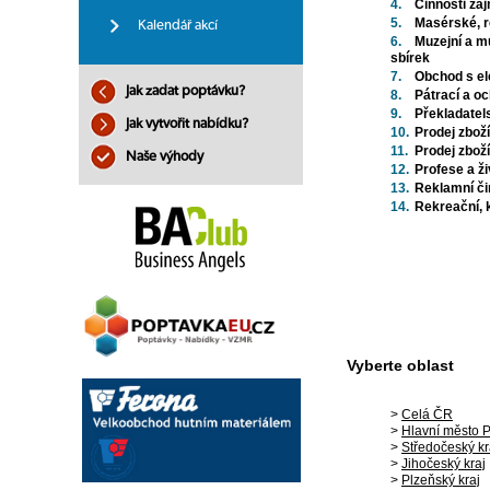
4.
Činnosti zá
5.
Masérské, r
Kalendář akcí
6.
Muzejní a m
sbírek
7.
Obchod s el
Jak zadat poptávku?
8.
Pátrací a o
9.
Překladatel
Jak vytvořit nabídku?
10.
Prodej zbož
11.
Prodej zbož
Naše výhody
12.
Profese a ži
13.
Reklamní či
14.
Rekreační, k
Vyberte oblast
>
Celá ČR
>
Hlavní město 
>
Středočeský kr
>
Jihočeský kraj
>
Plzeňský kraj