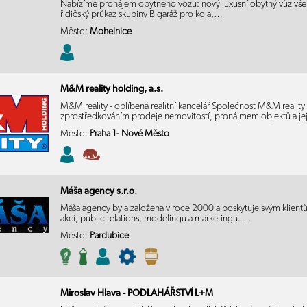
Nabízíme pronájem obytného vozu: nový luxusní obytný vůz vše v
řidičský průkaz skupiny B garáž pro kola,…
Město:
Mohelnice
M&M reality holding, a.s.
M&M reality - oblíbená realitní kancelář Společnost M&M reality 
zprostředkováním prodeje nemovitostí, pronájmem objektů a j
Město:
Praha 1- Nové Město
Máša agency s.r.o.
Máša agency byla založena v roce 2000 a poskytuje svým klientům
akcí, public relations, modelingu a marketingu. …
Město:
Pardubice
Miroslav Hlava - PODLAHÁŘSTVÍ L+M