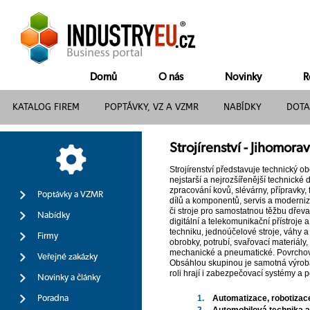
Domů
O nás
Novinky
R
KATALOG FIREM
POPTÁVKY, VZ A VZMR
NABÍDKY
DOTA
Strojírenství - Jihomorav
Strojírenství představuje technický o
nejstarší a nejrozšířenější technické 
zpracování kovů, slévárny, přípravky, 
Poptávky a VZMR
dílů a komponentů, servis a moderniz
či stroje pro samostatnou těžbu dřeva.
Nabídky
digitální a telekomunikační přístroje 
techniku, jednoúčelové stroje, váhy a 
Firmy
obrobky, potrubí, svařovací materiály
mechanické a pneumatické. Povrchová 
Veřejné zakázky
Obsáhlou skupinou je samotná výroba, v
roli hrají i zabezpečovací systémy a 
Novinky a články
1.
Automatizace, robotizace
Poradna