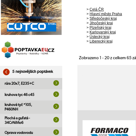
>
Celá ČR
>
Hlavní město Praha
>
Středočeský kraj
>
Jihočeský kraj
>
Plzeňský kraj
>
Karlovarský kraj
>
Ústecký kraj
>
Liberecký kraj
Zobrazeno 1 - 20 z celkem 65 
5 nejnovějších poptávek
rúra 20x7, E235+C
kruhova tyc 46 c45
kruhová tyč *105,
P460NH
Plochá a guľatá -
34CrNiMo6
Oprava vodovodu