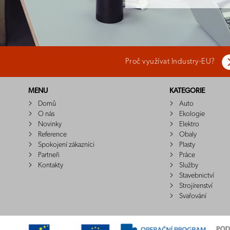
Proč využívat Industry-EU?
MENU
KATEGORIE
Domů
Auto
O nás
Ekologie
Novinky
Elektro
Reference
Obaly
Spokojení zákazníci
Plasty
Partneři
Práce
Kontakty
Služby
Stavebnictví
Strojírenství
Svařování