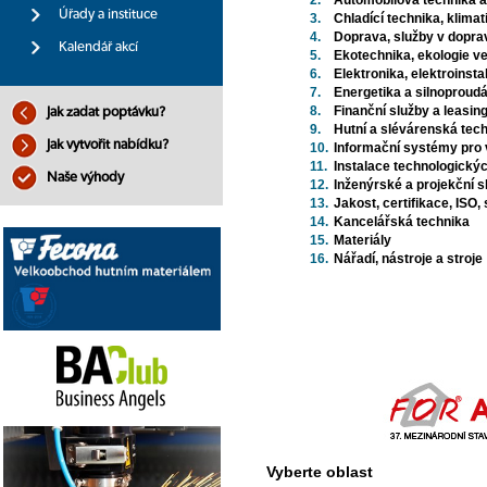
2.
Automobilová technika a
Úřady a instituce
3.
Chladící technika, klima
4.
Doprava, služby v dopra
Kalendář akcí
5.
Ekotechnika, ekologie ve 
6.
Elektronika, elektroinsta
7.
Energetika a silnoproudá
8.
Finanční služby a leasin
Jak zadat poptávku?
9.
Hutní a slévárenská tec
Jak vytvořit nabídku?
10.
Informační systémy pro 
11.
Instalace technologický
Naše výhody
12.
Inženýrské a projekční
13.
Jakost, certifikace, ISO,
14.
Kancelářská technika
15.
Materiály
16.
Nářadí, nástroje a stroje
Vyberte oblast