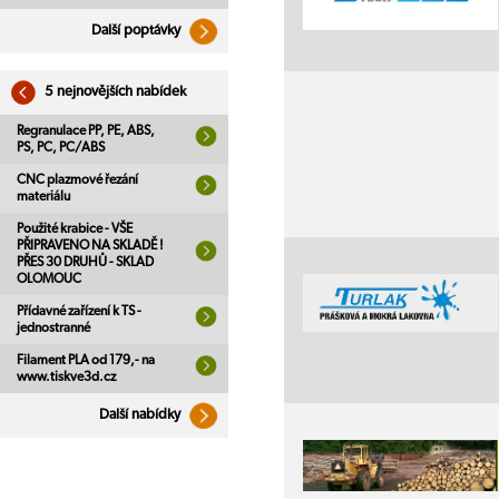
Další poptávky
5 nejnovějších nabídek
Regranulace PP, PE, ABS,
PS, PC, PC/ABS
CNC plazmové řezání
materiálu
Použité krabice - VŠE
PŘIPRAVENO NA SKLADĚ !
PŘES 30 DRUHŮ - SKLAD
OLOMOUC
Přídavné zařízení k TS -
jednostranné
Filament PLA od 179,- na
www.tiskve3d.cz
Další nabídky