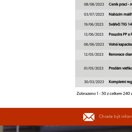
08/08/2023
Ceník prací - 
03/07/2023
Nabízím malířs
19/06/2023
Svářeči TIG 
12/06/2023
Pouzdra PP a
06/06/2023
Volná kapacita
12/05/2023
Renovace diam
01/05/2023
Prodám vstřiko
30/03/2023
Kompletní regr
Zobrazeno 1 - 50 z celkem 240
Chcete být infor