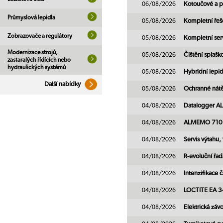
06/08/2026
Kotoučové a p
Průmyslová lepidla
05/08/2026
Kompletní řeš
Zobrazovače a regulátory
05/08/2026
Kompletní ser
Modernizace strojů,
05/08/2026
Čištění splaš
zastaralých řídících nebo
hydraulických systémů
05/08/2026
Hybridní lepi
Další nabídky
05/08/2026
Ochranné nátě
04/08/2026
Datalogger 
04/08/2026
ALMEMO 710 - 
04/08/2026
Servis výtahu
04/08/2026
R-evoluční řa
04/08/2026
Intenzifikace 
04/08/2026
LOCTITE EA 
04/08/2026
Elektrická záv