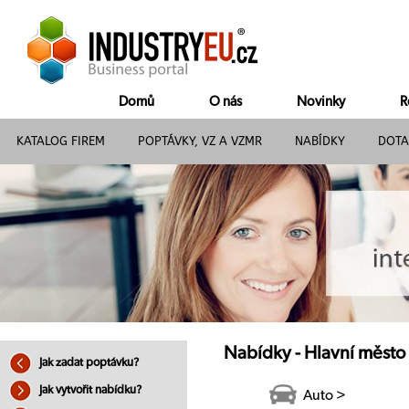
Domů
O nás
Novinky
R
KATALOG FIREM
POPTÁVKY, VZ A VZMR
NABÍDKY
DOTA
Nabídky - Hlavní město
Jak zadat poptávku?
Jak vytvořit nabídku?
Auto >