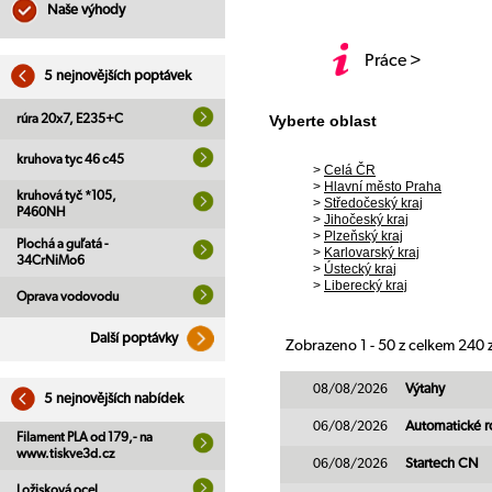
Naše výhody
Práce >
5 nejnovějších poptávek
rúra 20x7, E235+C
Vyberte oblast
kruhova tyc 46 c45
>
Celá ČR
>
Hlavní město Praha
kruhová tyč *105,
>
Středočeský kraj
P460NH
>
Jihočeský kraj
>
Plzeňský kraj
Plochá a guľatá -
>
Karlovarský kraj
34CrNiMo6
>
Ústecký kraj
>
Liberecký kraj
Oprava vodovodu
Další poptávky
Zobrazeno 1 - 50 z celkem 240
08/08/2026
Výtahy
5 nejnovějších nabídek
06/08/2026
Automatické r
Filament PLA od 179,- na
www.tiskve3d.cz
06/08/2026
Startech CN
Ložisková ocel