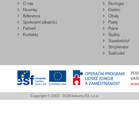
O nás
Ekologie
Novinky
Elektro
Reference
Obaly
Spokojení zákazníci
Plasty
Partneři
Práce
Kontakty
Služby
Stavebnictví
Strojírenství
Svařování
Copyright © 2002 - 2026 Industry EU, s.r.o.